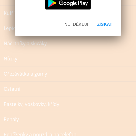
Kufříky
NE, DĚKUJI
ZÍSKAT
Lepidla
Náčrtníky a skicáky
Nůžky
Ořezávátka a gumy
Ostatní
Pastelky, voskovky, křídy
Penály
Peněženky a pouzdra na telefon