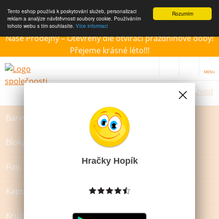
Tento eshop používá k poskytování služeb, personalizaci
Rozumím
reklam a analýze návštěvnosti soubory cookie. Používáním
tohoto webu s tím souhlasíte.
Více informací
Naše Prodejny – Otevřeny dle otvírací prázdninové doby!
Přejeme krásné léto!!!
MENU
Úvod
Barvy a štětce
Bloky, záznamové knihy a památníky
Hračky Hopík
Fixy, zvýrazňovače a popisovače
Kapsáře a zástěrky na VV
Kružítka