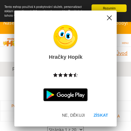
Tento eshop používá k poskytování služeb, personalizaci
Rozumím
reklam a analýze návštěvnosti soubory cookie. Používáním
tohoto webu s tím souhlasíte.
Více informací
Naše Prodejny – Otevřeny dle otvírací prázdninové doby!
Přejeme krásné léto!!!
MENU
Úvod
Hračky Hopík
Filtrovat dle dostupnosti, ceny, výrobce
Podle názvu od A do Z
Od nejdražšího
NE, DĚKUJI
ZÍSKAT
Od nejlevnějšího
Podle názvu od Z do A