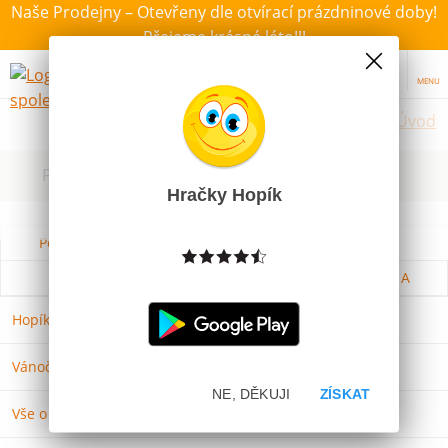
Naše Prodejny – Otevřeny dle otvírací prázdninové doby!
Přejeme krásné léto!!!
MENU
Úvod
Filtrovat dle dostupnosti, ceny, výrobce
Hračky Hopík
Podle názvu od A do Z
Od nejdražšího
Od nejlevnějšího
Podle názvu od Z do A
Hopíkovy prodejny
Vánoční Katalog 2025
NE, DĚKUJI
ZÍSKAT
Vše o nákupu