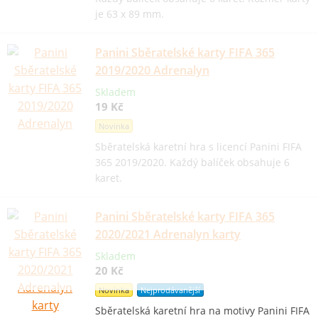
je 63 x 89 mm.
Panini Sběratelské karty FIFA 365
2019/2020 Adrenalyn
Skladem
19 Kč
Novinka
Sběratelská karetní hra s licencí Panini FIFA
365 2019/2020. Každý balíček obsahuje 6
karet.
Panini Sběratelské karty FIFA 365
2020/2021 Adrenalyn karty
Skladem
20 Kč
Novinka
Nejprodávanější
Sběratelská karetní hra na motivy Panini FIFA