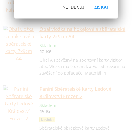
9 Kč
NE, DĚKUJI
ZÍSKAT
Novinka
Obal vložka na hokejové a sběratelské
karty 7x9cm A4
Skladem
12 Kč
Obal A4 závěsný na sportovní karty,vizitky
atp.. Vložka má 9 okének a Euroděrování na
zavěšení do pořadače. Materiál PP.…
Panini Sběratelské karty Ledové
Království Frozen 2
Skladem
19 Kč
Novinka
Sběratelské obrázkové karty Ledové