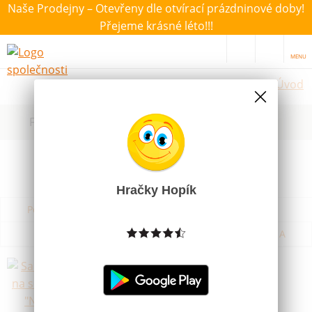
Naše Prodejny – Otevřeny dle otvírací prázdninové doby!
Přejeme krásné léto!!!
MENU
Úvod
Filtrovat dle dostupnosti, ceny, výrobce
Hračky Hopík
Podle názvu od A do Z
Od nejdražšího
Od nejlevnějšího
Podle názvu od Z do A
Samolepka na schránku "Nechci
reklamu"- kulatá malá
Skladem