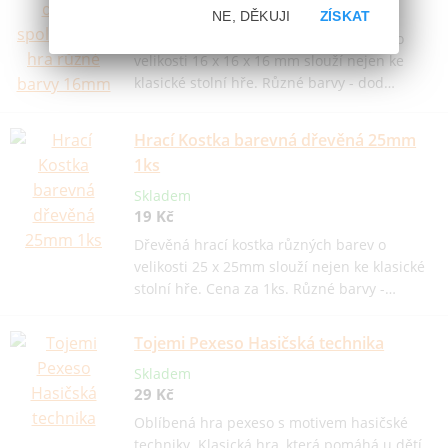
6 Kč
NE, DĚKUJI
ZÍSKAT
Klasické dřevěné kostky různých barev o
velikosti 16 x 16 x 16 mm slouží nejen ke
klasické stolní hře. Různé barvy - dod…
Hrací Kostka barevná dřevěná 25mm
1ks
Skladem
19 Kč
Dřevěná hrací kostka různých barev o
velikosti 25 x 25mm slouží nejen ke klasické
stolní hře. Cena za 1ks. Různé barvy -…
Tojemi Pexeso Hasičská technika
Skladem
29 Kč
Oblíbená hra pexeso s motivem hasičské
techniky. Klasická hra, která pomáhá u dětí