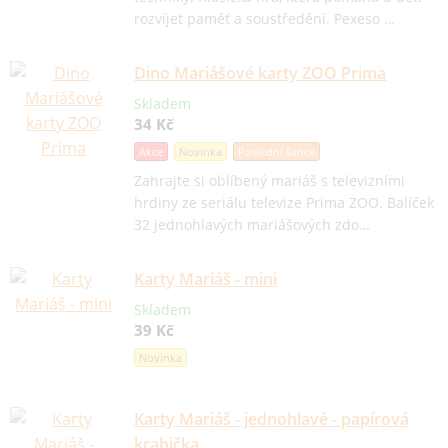
rozvíjet paměť a soustředění. Pexeso …
Dino Mariášové karty ZOO Prima
Skladem
34 Kč
Akce
Novinka
Poslední šance
Zahrajte si oblíbený mariáš s televizními
hrdiny ze seriálu televize Prima ZOO. Balíček
32 jednohlavých mariášových zdo…
Karty Mariáš - mini
Skladem
39 Kč
Novinka
Karty Mariáš - jednohlavé - papírová
krabička