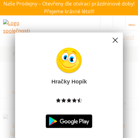
Naše Prodejny – Otevřeny dle otvírací prázdninové doby!
Přejeme krásné léto!!!
MENU
Úvod
Filtrovat dle dostupnosti, ceny, výrobce
Hračky Hopík
Podle názvu od A do Z
Od nejdražšího
Od nejlevnějšího
Podle názvu od Z do A
Hrací kostky barevné dřevo
společenská hra různé barvy 16mm
Skladem