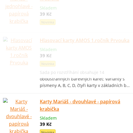
Skladem
39 Kč
Novinka
Hlasovací karty AMOS 1.ročník Prvouka
Skladem
39 Kč
Novinka
Sada po rozstříhání obsahuje 14
oboustranných barevných karet: varianty s
písmeny A, B, C, D, čtyři karty v základních b…
Karty Mariáš - dvouhlavé - papírová
krabička
Skladem
39 Kč
Novinka