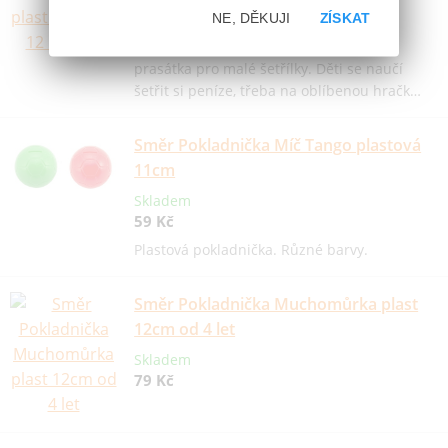
59 Kč
NE, DĚKUJI
ZÍSKAT
Hezká plastová pokladnička ve tvaru
prasátka pro malé šetřílky. Děti se naučí
šetřit si peníze, třeba na oblíbenou hračk…
Směr Pokladnička Míč Tango plastová
11cm
Skladem
59 Kč
Plastová pokladnička. Různé barvy.
Směr Pokladnička Muchomůrka plast
12cm od 4 let
Skladem
79 Kč