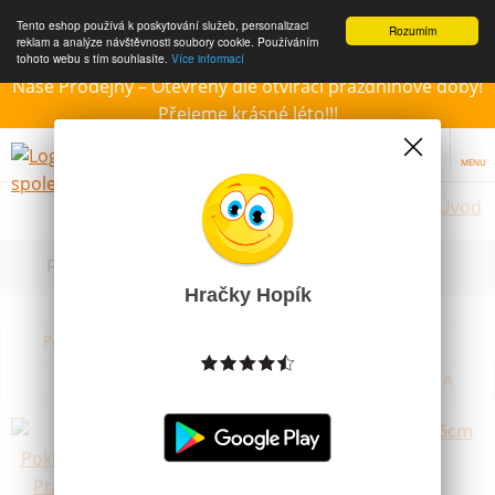
Tento eshop používá k poskytování služeb, personalizaci
Rozumím
reklam a analýze návštěvnosti soubory cookie. Používáním
tohoto webu s tím souhlasíte.
Více informací
Naše Prodejny – Otevřeny dle otvírací prázdninové doby!
Přejeme krásné léto!!!
MENU
Úvod
Filtrovat dle dostupnosti, ceny, výrobce
Hračky Hopík
Podle názvu od A do Z
Od nejdražšího
Od nejlevnějšího
Podle názvu od Z do A
Směr Pokladnička Prasátko plast 16cm
od 12 měsíců
Skladem