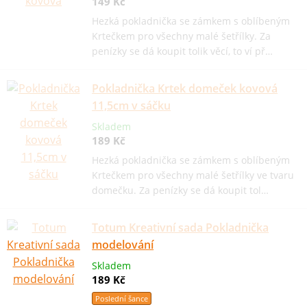
149 Kč
Hezká pokladnička se zámkem s oblíbeným
Krtečkem pro všechny malé šetřílky. Za
penízky se dá koupit tolik věcí, to ví př…
Pokladnička Krtek domeček kovová
11,5cm v sáčku
Skladem
189 Kč
Hezká pokladnička se zámkem s oblíbeným
Krtečkem pro všechny malé šetřílky ve tvaru
domečku. Za penízky se dá koupit tol…
Totum Kreativní sada Pokladnička
modelování
Skladem
189 Kč
Poslední šance