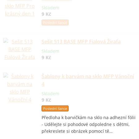
Skladem
9 Kč
Poslední šance
Sešit 513 BASE MFP Fialová Žirafa
Skladem
9 Kč
Šablony k barvám na sklo MFP Vánoční
4
Skladem
9 Kč
Poslední šance
Předloha k barvičkám na sklo na adhezní fólii
- Udělejte si pohodové odpoledne s dětmi,
překreslete si obrázek pomocí tě…