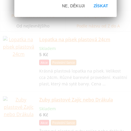
NE, DĚKUJI
ZÍSKAT
Podle názvu od A do Z
Od nejdražšího
Od nejlevnějšího
Podle názvu od Z do A
Lopatka na písek plastová 24cm
Skladem
5 Kč
Akce
Poslední šance
Krásná plastová lopatka na písek. Velikost
cca 24cm. Různé barevné provedení. Kvalitní
plast, který má syté barvy. Cena …
Zuby plastové Zajíc nebo Drákula
Skladem
6 Kč
Akce
Poslední šance