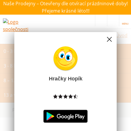
Naše Prodejny – Otevřeny dle otvírací prázdninové doby!
Přejeme krásné léto!!!
MENU
Úvod
0 - 3 let
3 - 8 let
Hračky Hopík
8 – 13 let
13 a více let
Filtrovat dle dostupnosti, ceny, výrobce