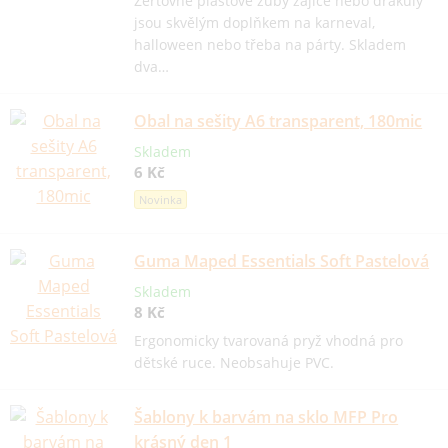
Žertovné plastové zuby zajíce nebo drákuly
jsou skvělým doplňkem na karneval,
halloween nebo třeba na párty. Skladem
dva…
Obal na sešity A6 transparent, 180mic
Skladem
6 Kč
Novinka
Guma Maped Essentials Soft Pastelová
Skladem
8 Kč
Ergonomicky tvarovaná pryž vhodná pro
dětské ruce. Neobsahuje PVC.
Šablony k barvám na sklo MFP Pro
krásný den 1