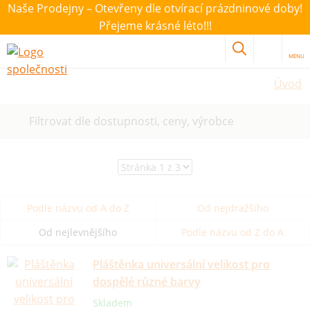
Naše Prodejny – Otevřeny dle otvírací prázdninové doby!
Přejeme krásné léto!!!
MENU
Úvod
Filtrovat dle dostupnosti, ceny, výrobce
Podle názvu od A do Z
Od nejdražšího
Od nejlevnějšího
Podle názvu od Z do A
Pláštěnka universální velikost pro
dospělé různé barvy
Skladem