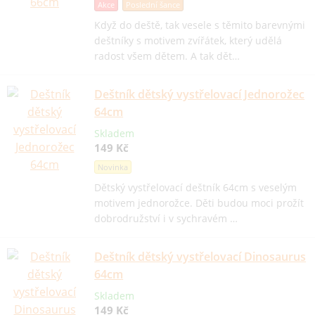
Akce
Poslední šance
Když do deště, tak vesele s těmito barevnými
deštníky s motivem zvířátek, který udělá
radost všem dětem. A tak dět…
Deštník dětský vystřelovací Jednorožec
64cm
Skladem
149 Kč
Novinka
Dětský vystřelovací deštník 64cm s veselým
motivem jednorožce. Děti budou moci prožít
dobrodružství i v sychravém …
Deštník dětský vystřelovací Dinosaurus
64cm
Skladem
149 Kč