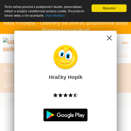
Tento eshop používá k poskytování služeb, personalizaci
Rozumím
reklam a analýze návštěvnosti soubory cookie. Používáním
tohoto webu s tím souhlasíte.
Více informací
Naše Prodejny – Otevřeny dle otvírací prázdninové doby!
Přejeme krásné léto!!!
MENU
Úvod
Plastelína, modelína, Sliz
Hračky Hopík
Zažehlovací korálky a podložky
Filtrovat dle dostupnosti, ceny, výrobce