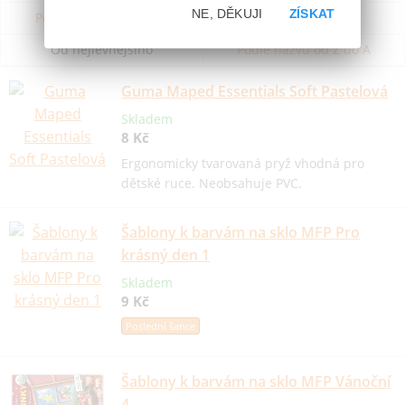
NE, DĚKUJI
ZÍSKAT
Podle názvu od A do Z
Od nejdražšího
Od nejlevnějšího
Podle názvu od Z do A
Guma Maped Essentials Soft Pastelová
Skladem
8 Kč
Ergonomicky tvarovaná pryž vhodná pro
dětské ruce. Neobsahuje PVC.
Šablony k barvám na sklo MFP Pro
krásný den 1
Skladem
9 Kč
Poslední šance
Šablony k barvám na sklo MFP Vánoční
4