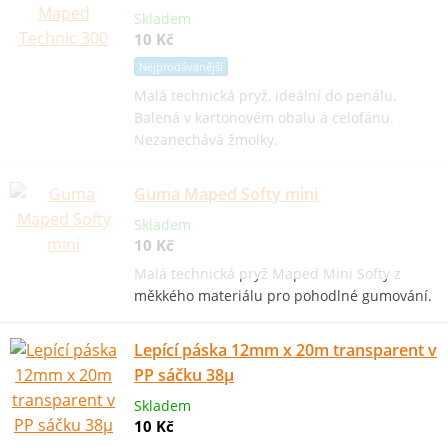
Skladem
10 Kč
Nejprodávanější
Malá technická pryž, ideální do penálu.
Balená v kartonovém obalu a celofánu.
Nezanechává žmolky.
Guma Maped Softy mini
Skladem
10 Kč
Malá technická pryž Maped Mini Softy z
měkkého materiálu pro pohodlné gumování.
Lepící páska 12mm x 20m transparent v
PP sáčku 38µ
Skladem
10 Kč