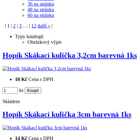
36 na stránku
48 na stránku
60 na stránku
|
1
|
2
|
3
…
|
12
další
»
|
Typy katalogů
Obrázkový výpis
Hopík Skákací kulička 3,2cm barevná 1ks
10 Kč
Cena s DPH
ks
Skladem
Hopík Skákací kulička 3cm barevná 1ks
14 Kč
Cena s DPH