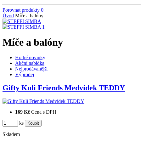
Porovnat produkty
0
Úvod
Míče a balóny
Míče a balóny
Horké novinky
Akční nabídka
Nejprodávanější
Výprodej
Gifty Kuli Friends Medvídek TEDDY
169 Kč
Cena s DPH
ks
Skladem