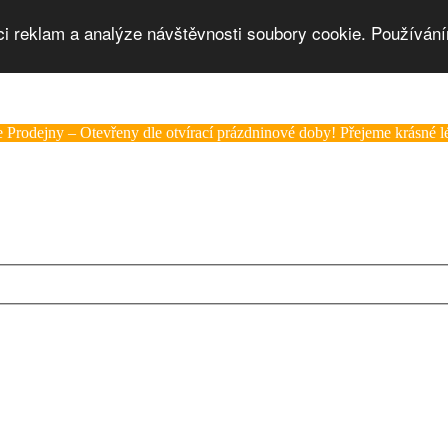
ci reklam a analýze návštěvnosti soubory cookie. Používání
 Prodejny – Otevřeny dle otvírací prázdninové doby! Přejeme krásné lé