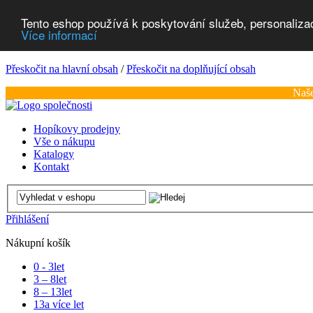
Tento eshop používá k poskytování služeb, personaliza
Více informací
Přeskočit na hlavní obsah
/
Přeskočit na doplňující obsah
Naše
Hopíkovy prodejny
Vše o nákupu
Katalogy
Kontakt
Přihlášení
Nákupní košík
0 - 3
let
3 – 8
let
8 – 13
let
13
a více let