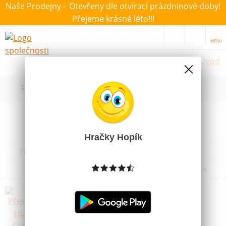
Naše Prodejny – Otevřeny dle otvírací prázdninové doby!
Přejeme krásné léto!!!
MENU
Úvod
Filtrovat dle dostupnosti, ceny, výrobce
Hračky Hopík
Podle názvu od A do Z
Od nejdražšího
Od nejlevnějšího
Podle názvu od Z do A
Přesouvačka Hlavolam čísla různé
barvy
Skladem