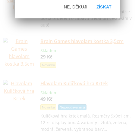
22 Kč
NE, DĚKUJI
ZÍSKAT
Klasická oblíbená přesouvačka s číslicemi se
postará dětem o zábavu třeba při cestování v
autě.
Brain Games hlavolam kostka 3,5cm
Skladem
29 Kč
Novinka
Hlavolam Kuličková hra Krtek
Skladem
49 Kč
Novinka
Nejprodávanější
Kuličková hra krtek malá. Rozměry 9x9x1 cm.
12 ks display box. 4 varianty - žlutá, zelená,
modrá, červená. Vybranou barv…