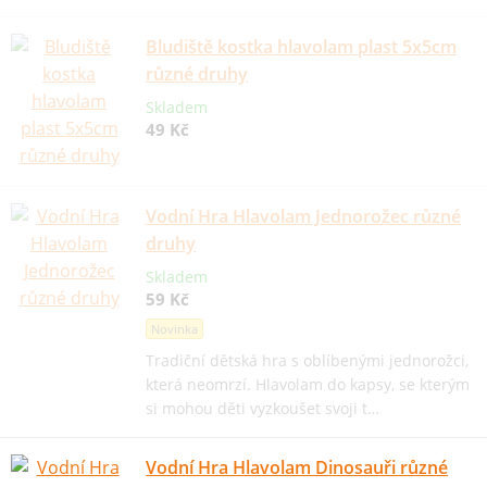
Bludiště kostka hlavolam plast 5x5cm
různé druhy
Skladem
49 Kč
Vodní Hra Hlavolam Jednorožec různé
druhy
Skladem
59 Kč
Novinka
Tradiční dětská hra s oblíbenými jednorožci,
která neomrzí. Hlavolam do kapsy, se kterým
si mohou děti vyzkoušet svoji t…
Vodní Hra Hlavolam Dinosauři různé