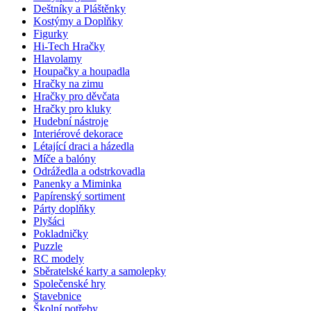
Deštníky a Pláštěnky
Kostýmy a Doplňky
Figurky
Hi-Tech Hračky
Hlavolamy
Houpačky a houpadla
Hračky na zimu
Hračky pro děvčata
Hračky pro kluky
Hudební nástroje
Interiérové dekorace
Létající draci a házedla
Míče a balóny
Odrážedla a odstrkovadla
Panenky a Miminka
Papírenský sortiment
Párty doplňky
Plyšáci
Pokladničky
Puzzle
RC modely
Sběratelské karty a samolepky
Společenské hry
Stavebnice
Školní potřeby