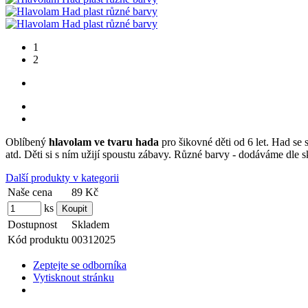
1
2
Oblíbený
hlavolam ve tvaru hada
pro šikovné děti od 6 let. Had se 
atd. Děti si s ním užijí spoustu zábavy. Různé barvy - dodáváme dle
Další produkty v kategorii
Naše cena
89 Kč
ks
Dostupnost
Skladem
Kód produktu
00312025
Zeptejte se odborníka
Vytisknout stránku