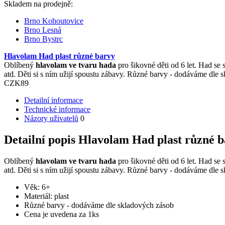
Skladem na prodejně:
Brno Kohoutovice
Brno Lesná
Brno Bystrc
Hlavolam Had plast různé barvy
Oblíbený
hlavolam ve tvaru hada
pro šikovné děti od 6 let. Had se 
atd. Děti si s ním užijí spoustu zábavy. Různé barvy - dodáváme dle 
CZK
89
Detailní informace
Technické informace
Názory uživatelů
0
Detailní popis Hlavolam Had plast různé 
Oblíbený
hlavolam ve tvaru hada
pro šikovné děti od 6 let. Had se 
atd. Děti si s ním užijí spoustu zábavy. Různé barvy - dodáváme dle 
Věk: 6+
Materiál: plast
Různé barvy - dodáváme dle skladových zásob
Cena je uvedena za 1ks