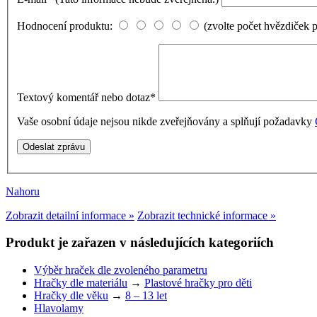
Hodnocení produktu:
(zvolte počet hvězdiček 
Textový komentář nebo dotaz
*
Vaše osobní údaje nejsou nikde zveřejňovány a splňují požadavky
Nahoru
Zobrazit detailní informace »
Zobrazit technické informace »
Produkt je zařazen v následujících kategoriích
Výběr hraček dle zvoleného parametru
Hračky dle materiálu
→
Plastové hračky pro děti
Hračky dle věku
→
8 – 13 let
Hlavolamy