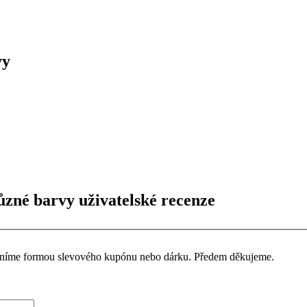
vy
ůzné barvy uživatelské recenze
ceníme formou slevového kupónu nebo dárku. Předem děkujeme.