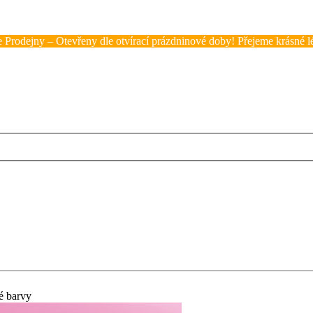
 Prodejny – Otevřeny dle otvírací prázdninové doby! Přejeme krásné lé
é barvy