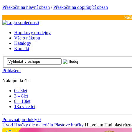
Přeskočit na hlavní obsah
/
Přeskočit na doplňující obsah
Naše
Hopíkovy prodejny
Vše o nákupu
Katalogy
Kontakt
Přihlášení
Nákupní košík
0 - 3
let
3 – 8
let
8 – 13
let
13
a více let
Porovnat produkty
0
Úvod
Hračky dle materiálu
Plastové hračky
Hlavolam Had plast různ