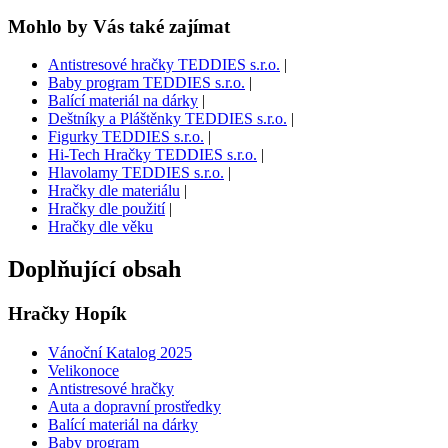
Mohlo by Vás také zajímat
Antistresové hračky TEDDIES s.r.o.
|
Baby program TEDDIES s.r.o.
|
Balící materiál na dárky
|
Deštníky a Pláštěnky TEDDIES s.r.o.
|
Figurky TEDDIES s.r.o.
|
Hi-Tech Hračky TEDDIES s.r.o.
|
Hlavolamy TEDDIES s.r.o.
|
Hračky dle materiálu
|
Hračky dle použití
|
Hračky dle věku
Doplňující obsah
Hračky Hopík
Vánoční Katalog 2025
Velikonoce
Antistresové hračky
Auta a dopravní prostředky
Balící materiál na dárky
Baby program