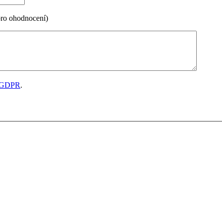
pro ohodnocení)
GDPR
.