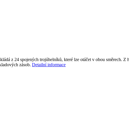
skládá z 24 spojených trojúhelníků, které lze otáčet v obou směrech. Z h
 skladových zásob.
Detailní informace