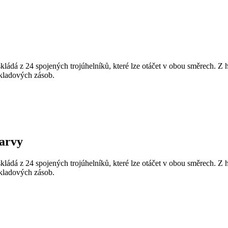
skládá z 24 spojených trojúhelníků, které lze otáčet v obou směrech. Z h
skladových zásob.
barvy
skládá z 24 spojených trojúhelníků, které lze otáčet v obou směrech. Z h
skladových zásob.