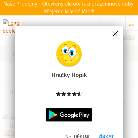
Naše Prodejny – Otevřeny dle otvírací prázdninové doby!
Přejeme krásné léto!!!
MENU
Hračky dle materiálu
Filtrovat dle dostupnosti, ceny, výrobce
Hračky Hopík
Podle názvu od A do Z
Od nejdražšího
Od nejlevnějšího
Podle názvu od Z do A
Magnetky barevné 20mm - 10ks
Skladem
29 Kč
NE, DĚKUJI
ZÍSKAT