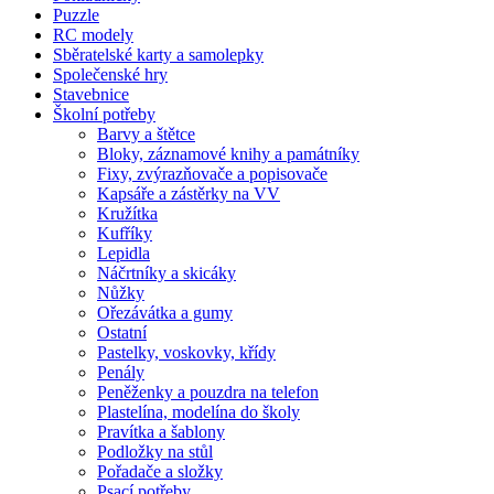
Puzzle
RC modely
Sběratelské karty a samolepky
Společenské hry
Stavebnice
Školní potřeby
Barvy a štětce
Bloky, záznamové knihy a památníky
Fixy, zvýrazňovače a popisovače
Kapsáře a zástěrky na VV
Kružítka
Kufříky
Lepidla
Náčrtníky a skicáky
Nůžky
Ořezávátka a gumy
Ostatní
Pastelky, voskovky, křídy
Penály
Peněženky a pouzdra na telefon
Plastelína, modelína do školy
Pravítka a šablony
Podložky na stůl
Pořadače a složky
Psací potřeby