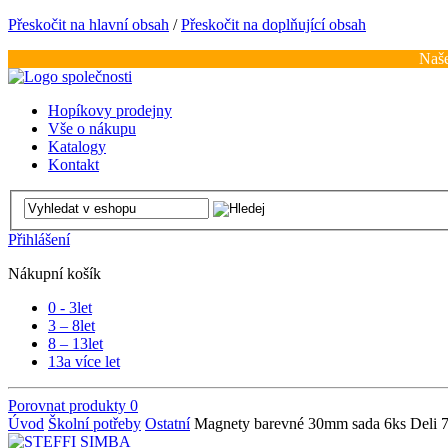
Přeskočit na hlavní obsah
/
Přeskočit na doplňující obsah
Naše
Hopíkovy prodejny
Vše o nákupu
Katalogy
Kontakt
Přihlášení
Nákupní košík
0 - 3
let
3 – 8
let
8 – 13
let
13
a více let
Porovnat produkty
0
Úvod
Školní potřeby
Ostatní
Magnety barevné 30mm sada 6ks Deli 