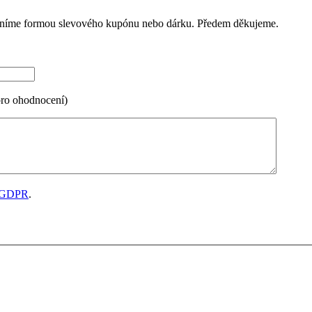
ceníme formou slevového kupónu nebo dárku. Předem děkujeme.
pro ohodnocení)
GDPR
.