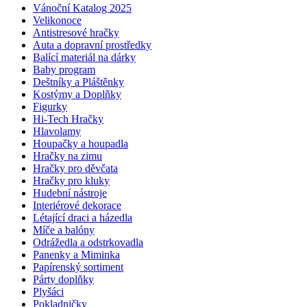
Vánoční Katalog 2025
Velikonoce
Antistresové hračky
Auta a dopravní prostředky
Balící materiál na dárky
Baby program
Deštníky a Pláštěnky
Kostýmy a Doplňky
Figurky
Hi-Tech Hračky
Hlavolamy
Houpačky a houpadla
Hračky na zimu
Hračky pro děvčata
Hračky pro kluky
Hudební nástroje
Interiérové dekorace
Létající draci a házedla
Míče a balóny
Odrážedla a odstrkovadla
Panenky a Miminka
Papírenský sortiment
Párty doplňky
Plyšáci
Pokladničky