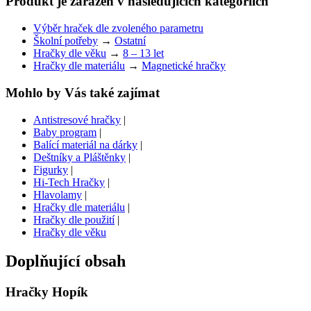
Produkt je zařazen v následujících kategoriích
Výběr hraček dle zvoleného parametru
Školní potřeby
→
Ostatní
Hračky dle věku
→
8 – 13 let
Hračky dle materiálu
→
Magnetické hračky
Mohlo by Vás také zajímat
Antistresové hračky
|
Baby program
|
Balící materiál na dárky
|
Deštníky a Pláštěnky
|
Figurky
|
Hi-Tech Hračky
|
Hlavolamy
|
Hračky dle materiálu
|
Hračky dle použití
|
Hračky dle věku
Doplňující obsah
Hračky Hopík