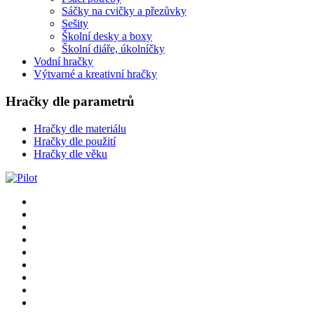
Sáčky na cvičky a přezůvky
Sešity
Školní desky a boxy
Školní diáře, úkolníčky
Vodní hračky
Výtvarné a kreativní hračky
Hračky dle parametrů
Hračky dle materiálu
Hračky dle použití
Hračky dle věku