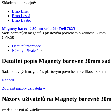
Skladem na prodejně:
Brno Líšeň
Brno Lesná
Brno Bystrc
Magnety barevné 30mm sada 6ks Deli 7825
Sada barevných magnetů s plastovým povrchem o velikosti 30mm.
CZK
59
Detailní informace
Názory uživatelů
0
Detailní popis Magnety barevné 30mm sada
Sada barevných magnetů s plastovým povrchem o velikosti 30mm.
Nahoru
Zobrazit názory uživatelů »
Názory uživatelů na Magnety barevné 30mm
Hodnocení uživatelů