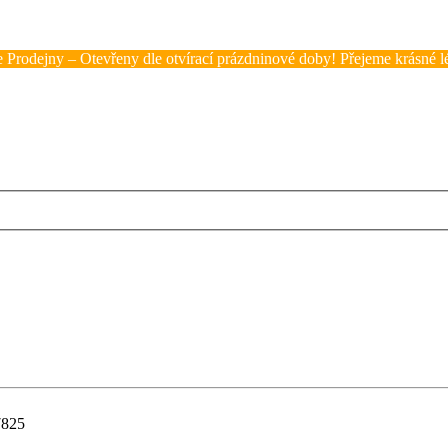
 Prodejny – Otevřeny dle otvírací prázdninové doby! Přejeme krásné lé
7825