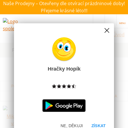
Naše Prodejny – Otevřeny dle otvírací prázdninové doby!
Přejeme krásné léto!!!
MENU
Úvod
Filtrovat dle dostupnosti, ceny, výrobce
Hračky Hopík
Podle názvu od A do Z
Od nejdražšího
Od nejlevnějšího
Podle názvu od Z do A
Sáček Mikuláš PP vzor20 20x39x6
Skladem
6 Kč
NE, DĚKUJI
ZÍSKAT