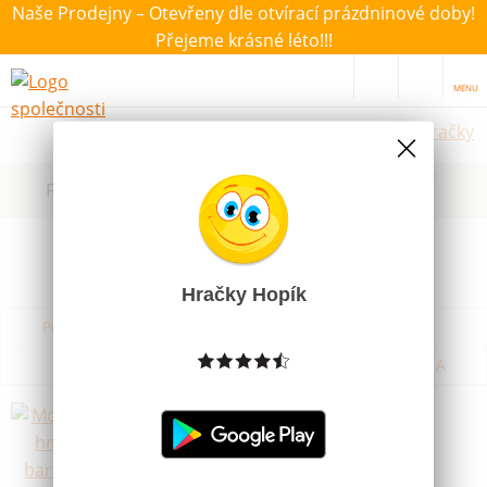
Naše Prodejny – Otevřeny dle otvírací prázdninové doby!
Přejeme krásné léto!!!
MENU
Výtvarné a kreativní hračky
Filtrovat dle dostupnosti, ceny, výrobce
Hračky Hopík
Podle názvu od A do Z
Od nejdražšího
Od nejlevnějšího
Podle názvu od Z do A
Modelovací hmota 6 barev 100g
Skladem
34 Kč