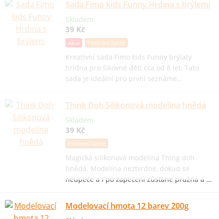
Sada Fimo kids Funny Hrdina s brýlemi
Skladem
39 Kč
Akce
Poslední šance
Kreativní sada Fimo kids Funny brýlatý
hridna pro šikovné děti cca od 8 let. Tato
sada je ideální pro první seznáme…
Think Doh Silikonová modelína hnědá
Skladem
39 Kč
Poslední šance
Magická silikonová modelína Thing doh
hnědá. Modelína neztvrdne, dokud se
neupeče a i po zapečení zůstane pružná a …
Modelovací hmota 12 barev 200g