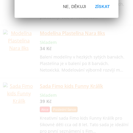
Kvalitní plastelína 100g v jasných barvách,
NE, DĚKUJI
ZÍSKAT
baleno v krabičce. Balení obsahuje 6ks
plastelíny. Věk: 3+ Hmotnos…
Modelína Plastelína Nara 8ks
Skladem
34 Kč
Balení modelíny v hezkých sytých barvách.
Plastelína je v balení po 8 barvách.
Netoxická. Modelování výborně rozvíjí m…
Sada Fimo kids Funny Králík
Skladem
39 Kč
Akce
Poslední šance
Kreativní sada Fimo kids Funny Králík pro
šikovné děti cca od 8 let. Tato sada je ideální
pro první seznámení s Fim…