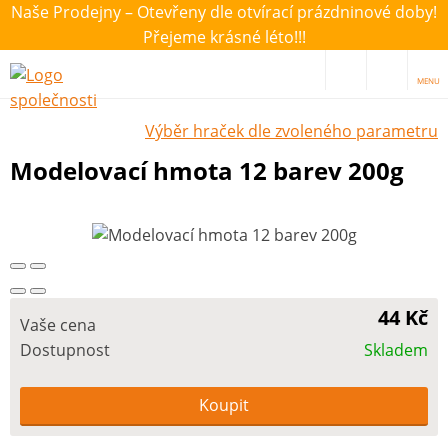
Naše Prodejny – Otevřeny dle otvírací prázdninové doby!
Přejeme krásné léto!!!
MENU
Výběr hraček dle zvoleného parametru
Modelovací hmota 12 barev 200g
44 Kč
Vaše cena
Dostupnost
Skladem