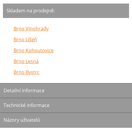
Skladem na prodejně:
Brno Vinohrady
Brno Líšeň
Brno Kohoutovice
Brno Lesná
Brno Bystrc
Detailní informace
Technické informace
Názory uživatelů