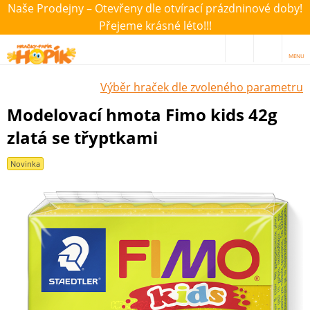
Naše Prodejny – Otevřeny dle otvírací prázdninové doby!
Přejeme krásné léto!!!
MENU
Výběr hraček dle zvoleného parametru
Modelovací hmota Fimo kids 42g
zlatá se třyptkami
Novinka