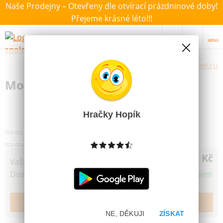
Naše Prodejny – Otevřeny dle otvírací prázdninové doby!
Přejeme krásné léto!!!
MENU
Výběr hraček dle zvoleného parametru
Modelovací hmota 6 barev 100g
Hračky Hopík
34 Kč
Vaše cena
Dostupnost
Skladem
NE, DĚKUJI
ZÍSKAT