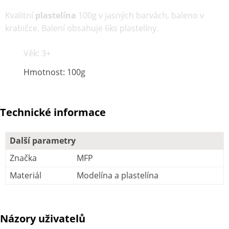
Kvalitní
plastelína
100g v jasných barvách, baleno v
krabičce.
Balení obsahuje 6ks plastelíny.
Věk: 3+
Hmotnost: 100g
Technické informace
Další parametry
Značka
MFP
Materiál
Modelína a plastelína
Názory uživatelů