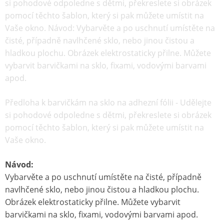
si pohodové odpoledne s dětmi, překreslete si obrázek
pomocí těchto šablon, který si pak můžete umístit na
Vaše okno. Návod: Vybarvěte a po uschnutí umístěte na
čisté, případně navlhčené sklo, nebo jinou čistou a
hladkou plochu. Obrázek elektrostaticky přilne. Můžete
vybarvit barvičkami na sklo, fixami, vodovými barvami
apod.
Předloha k barvičkám na sklo na adhezní fólii - Udělejte
si pohodové odpoledne s dětmi, překreslete si obrázek
pomocí těchto šablon, který si pak můžete umístit na
Vaše okno.
Návod:
Vybarvěte a po uschnutí umístěte na čisté, případně
navlhčené sklo, nebo jinou čistou a hladkou plochu.
Obrázek elektrostaticky přilne. Můžete vybarvit
barvičkami na sklo, fixami, vodovými barvami apod.