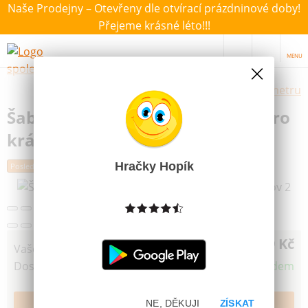
Naše Prodejny – Otevřeny dle otvírací prázdninové doby!
Přejeme krásné léto!!!
MENU
Výběr hraček dle zvoleného parametru
Šablony k barvám na sklo MFP Pro
krásný domov 2
Hračky Hopík
Poslední šance
9 Kč
Vaše cena
Dostupnost
Skladem
NE, DĚKUJI
ZÍSKAT