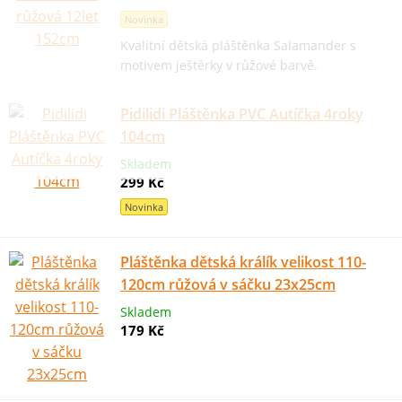
Novinka
Kvalitní dětská pláštěnka Salamander s
motivem ještěrky v růžové barvě.
Pidilidi Pláštěnka PVC Autíčka 4roky
104cm
Skladem
299 Kč
Novinka
Pláštěnka dětská králík velikost 110-
120cm růžová v sáčku 23x25cm
Skladem
179 Kč