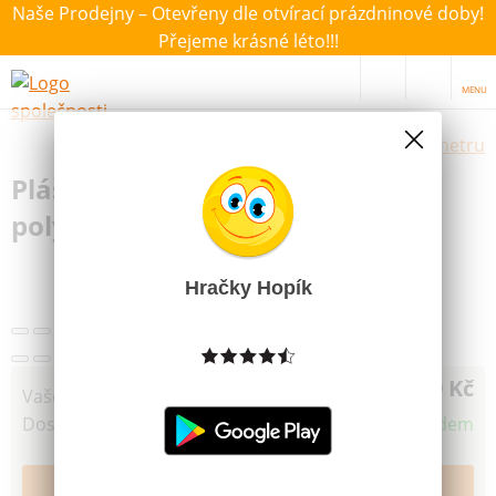
Naše Prodejny – Otevřeny dle otvírací prázdninové doby!
Přejeme krásné léto!!!
MENU
Výběr hraček dle zvoleného parametru
Pláštěnka universální velikost
polyethylen
Další obrázky
Hračky Hopík
59 Kč
Vaše cena
Dostupnost
Skladem