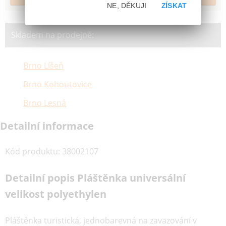
NE, DĚKUJI
ZÍSKAT
Skladem na prodejně:
Brno Líšeň
Brno Kohoutovice
Brno Lesná
Detailní informace
Kód produktu
:
38002107
Detailní popis Pláštěnka universální
velikost polyethylen
Pláštěnka turistická, jednobarevná na zavazování v