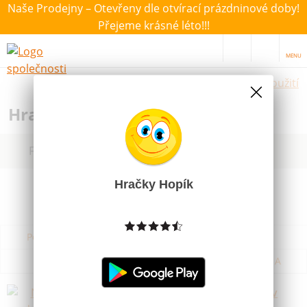
Naše Prodejny – Otevřeny dle otvírací prázdninové doby!
Přejeme krásné léto!!!
MENU
Hračky dle použití
Hračky pro děti do vody
Filtrovat dle dostupnosti, ceny, výrobce
Hračky Hopík
Podle názvu od A do Z
Od nejdražšího
Od nejlevnějšího
Podle názvu od Z do A
Náboje vodní kuličky 6 mm 500 ks v