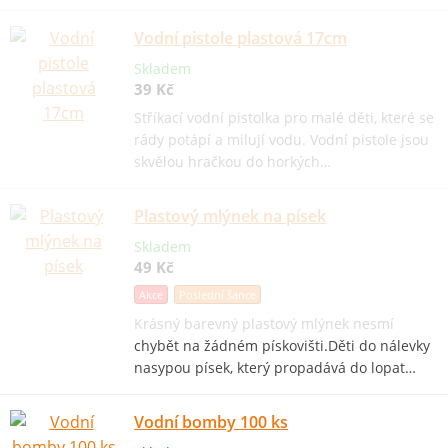
Vodní pistole plastová 17cm
Skladem
39 Kč
Stříkací vodní pistolka pro malé děti, které se
rády potápí a milují vodu. Vodní pistole jsou
skvělou hračkou do horkých…
Plastový mlýnek na písek
Skladem
49 Kč
Akce
Poslední šance
Krásný barevný plastový mlýnek nesmí
chybět na žádném pískovišti.Děti do nálevky
nasypou písek, který propadává do lopat…
Vodní bomby 100 ks