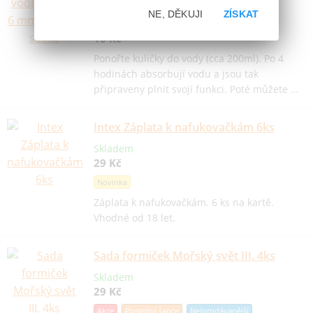
sáčku
NE, DĚKUJI
ZÍSKAT
Skladem
10 Kč
Ponořte kuličky do vody (cca 200ml). Po 4
hodinách absorbují vodu a jsou tak
připraveny plnit svojí funkci. Poté můžete …
Intex Záplata k nafukovačkám 6ks
Skladem
29 Kč
Novinka
Záplata k nafukovačkám. 6 ks na kartě.
Vhodné od 18 let.
Sada formiček Mořský svět III. 4ks
Skladem
29 Kč
Akce
Poslední šance
Nejprodávanější