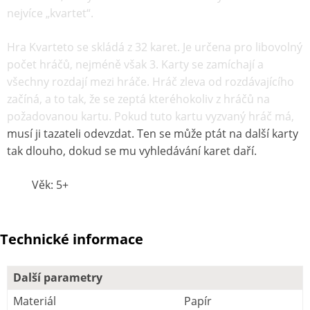
nejvíce „kvartet“.
Hra Kvarteto se skládá z 32 karet. Je určena pro libovolný
počet hráčů, nejméně však 3. Karty se zamíchají a
všechny rozdají mezi hráče. Hráč zleva od rozdávajícího
začíná, a to tak, že se zeptá kteréhokoliv z hráčů na
požadovanou kartu. Pokud tuto kartu vyzvaný hráč má,
musí ji tazateli odevzdat. Ten se může ptát na další karty
tak dlouho, dokud se mu vyhledávání karet daří.
Věk: 5+
Technické informace
Další parametry
Materiál
Papír