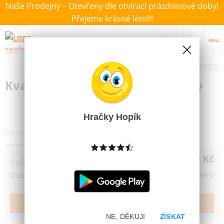
Naše Prodejny – Otevřeny dle otvírací prázdninové doby!
Přejeme krásné léto!!!
MENU
Výběr hraček dle zvoleného parametru
Kvarteto Pojď s námi do pohádky
Další obrázky
Hračky Hopík
49 Kč
Vaše cena
Dostupnost
Skladem
NE, DĚKUJI
ZÍSKAT