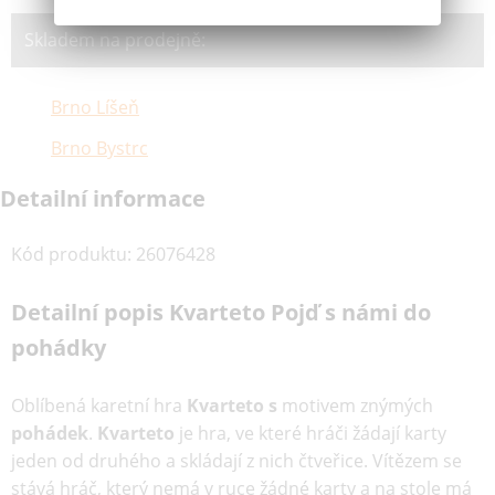
Skladem na prodejně:
Brno Líšeň
Brno Bystrc
Detailní informace
Kód produktu
:
26076428
Detailní popis Kvarteto Pojď s námi do
pohádky
Oblíbená karetní hra
Kvarteto
s
motivem znýmých
pohádek
.
Kvarteto
je hra, ve které hráči žádají karty
jeden od druhého a skládají z nich čtveřice. Vítězem se
stává hráč, který nemá v ruce žádné karty a na stole má