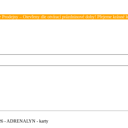
 Prodejny – Otevřeny dle otvírací prázdninové doby! Přejeme krásné lé
6 - ADRENALYN - karty