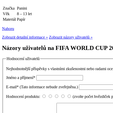
Značka
Panini
Věk
8 – 13 let
Materiál
Papír
Nahoru
Zobrazit detailní informace »
Zobrazit názory uživatelů »
Názory uživatelů na FIFA WORLD CUP 20
Hodnocení uživatelů
Nejhodnotnější příspěvky s vlastními zkušenostmi nebo radami o
Jméno a příjmení
*
E-mail
*
(Tato informace nebude zveřejněna.)
Hodnocení produktu:
(zvolte počet hvězdiček 