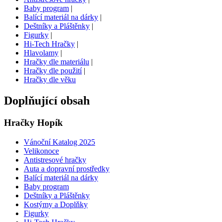
Baby program
|
Balící materiál na dárky
|
Deštníky a Pláštěnky
|
Figurky
|
Hi-Tech Hračky
|
Hlavolamy
|
Hračky dle materiálu
|
Hračky dle použití
|
Hračky dle věku
Doplňující obsah
Hračky Hopík
Vánoční Katalog 2025
Velikonoce
Antistresové hračky
Auta a dopravní prostředky
Balící materiál na dárky
Baby program
Deštníky a Pláštěnky
Kostýmy a Doplňky
Figurky