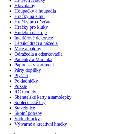
Hi-Tech Hračky
Hlavolamy
Houpačky a houpadla
Hračky na zimu
Hračky pro děvčata
Hračky pro kluky
Hudební nástroje
Interiérové dekorace
Létající draci a házedla
Míče a balóny
Odrážedla a odstrkovadla
Panenky a Miminka
Papírenský sortiment
Párty doplňky
Plyšáci
Pokladničky
Puzzle
RC modely
Sběratelské karty a samolepky
Společenské hry
Stavebnice
Školní potřeby
Vodní hračky
Výtvarné a kreativní hračky