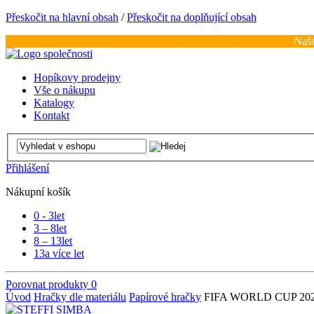
Přeskočit na hlavní obsah
/
Přeskočit na doplňující obsah
Naše
Hopíkovy prodejny
Vše o nákupu
Katalogy
Kontakt
Přihlášení
Nákupní košík
0 - 3
let
3 – 8
let
8 – 13
let
13
a více let
Porovnat produkty
0
Úvod
Hračky dle materiálu
Papírové hračky
FIFA WORLD CUP 202