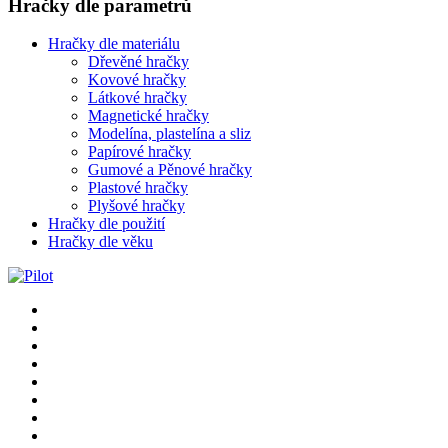
Hračky dle parametrů
Hračky dle materiálu
Dřevěné hračky
Kovové hračky
Látkové hračky
Magnetické hračky
Modelína, plastelína a sliz
Papírové hračky
Gumové a Pěnové hračky
Plastové hračky
Plyšové hračky
Hračky dle použití
Hračky dle věku