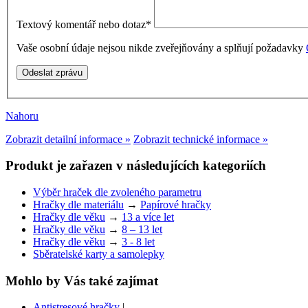
Textový komentář nebo dotaz
*
Vaše osobní údaje nejsou nikde zveřejňovány a splňují požadavky
Nahoru
Zobrazit detailní informace »
Zobrazit technické informace »
Produkt je zařazen v následujících kategoriích
Výběr hraček dle zvoleného parametru
Hračky dle materiálu
→
Papírové hračky
Hračky dle věku
→
13 a více let
Hračky dle věku
→
8 – 13 let
Hračky dle věku
→
3 - 8 let
Sběratelské karty a samolepky
Mohlo by Vás také zajímat
Antistresové hračky
|