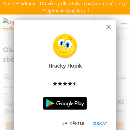
Naše Prodejny – Otevřeny dle otvírací prázdninové doby!
Přejeme krásné léto!!!
MENU
Výběr hraček dle zvoleného parametru
Obal vložka na hokejové a
sběratelské karty 7x9cm A4
Hračky Hopík
12 Kč
Vaše cena
Dostupnost
Skladem
NE, DĚKUJI
ZÍSKAT