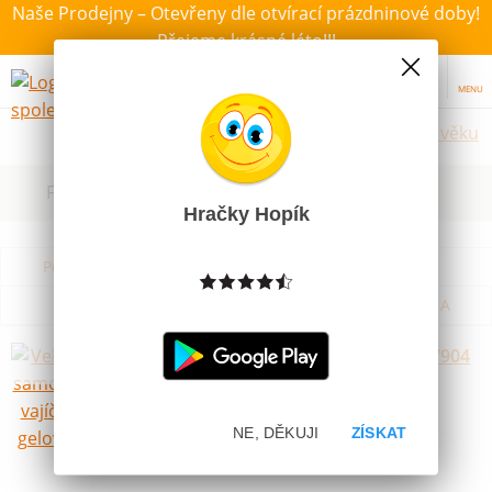
Naše Prodejny – Otevřeny dle otvírací prázdninové doby!
Přejeme krásné léto!!!
MENU
Hračky dle věku
Filtrovat dle dostupnosti, ceny, výrobce
Hračky Hopík
Podle názvu od A do Z
Od nejdražšího
Od nejlevnějšího
Podle názvu od Z do A
Velikonoční samolepky na vajíčka 7904
gelové 9 x 19 cm
Skladem
NE, DĚKUJI
ZÍSKAT
24 Kč