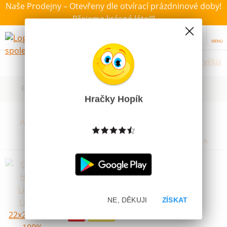
Naše Prodejny – Otevřeny dle otvírací prázdninové doby!
Přejeme krásné léto!!!
MENU
Hračky dle věku
Filtrovat dle dostupnosti, ceny, výrobce
Hračky Hopík
Podle názvu od A do Z
Od nejdražšího
Od nejlevnějšího
Podle názvu od Z do A
Günther Házecí Letadlo Loopie
22x20x30cm 100% Polyester
Skladem
NE, DĚKUJI
ZÍSKAT
49 Kč
Akce
Novinka