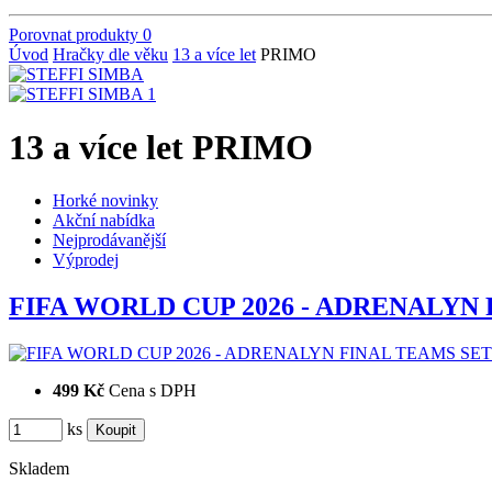
Porovnat produkty
0
Úvod
Hračky dle věku
13 a více let
PRIMO
13 a více let PRIMO
Horké novinky
Akční nabídka
Nejprodávanější
Výprodej
FIFA WORLD CUP 2026 - ADRENALYN
499 Kč
Cena s DPH
ks
Skladem