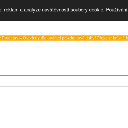
ci reklam a analýze návštěvnosti soubory cookie. Používání
 Prodejny – Otevřeny dle otvírací prázdninové doby! Přejeme krásné lé