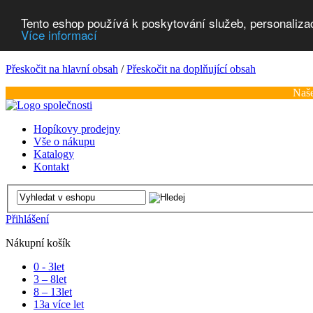
Tento eshop používá k poskytování služeb, personaliza
Více informací
Přeskočit na hlavní obsah
/
Přeskočit na doplňující obsah
Naše
Hopíkovy prodejny
Vše o nákupu
Katalogy
Kontakt
Přihlášení
Nákupní košík
0 - 3
let
3 – 8
let
8 – 13
let
13
a více let