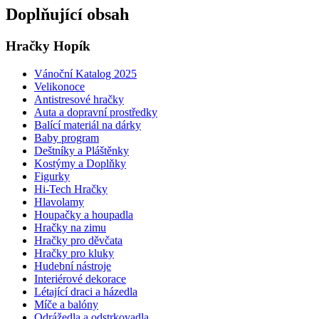
Doplňující obsah
Hračky Hopík
Vánoční Katalog 2025
Velikonoce
Antistresové hračky
Auta a dopravní prostředky
Balící materiál na dárky
Baby program
Deštníky a Pláštěnky
Kostýmy a Doplňky
Figurky
Hi-Tech Hračky
Hlavolamy
Houpačky a houpadla
Hračky na zimu
Hračky pro děvčata
Hračky pro kluky
Hudební nástroje
Interiérové dekorace
Létající draci a házedla
Míče a balóny
Odrážedla a odstrkovadla