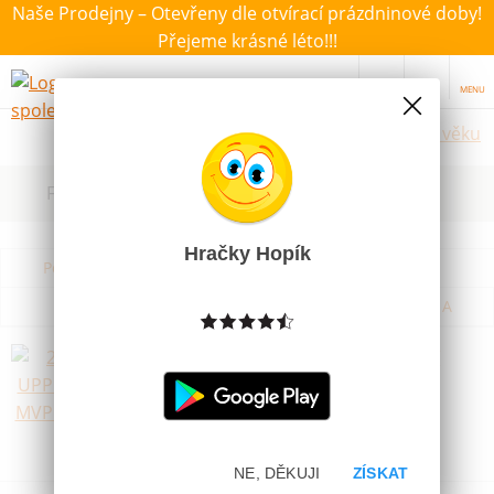
Naše Prodejny – Otevřeny dle otvírací prázdninové doby!
Přejeme krásné léto!!!
MENU
Hračky dle věku
Filtrovat dle dostupnosti, ceny, výrobce
Hračky Hopík
Podle názvu od A do Z
Od nejdražšího
Od nejlevnějšího
Podle názvu od Z do A
2020-21 UPPER DECK MVP HOCKEY
Skladem
59 Kč
Novinka
NE, DĚKUJI
ZÍSKAT