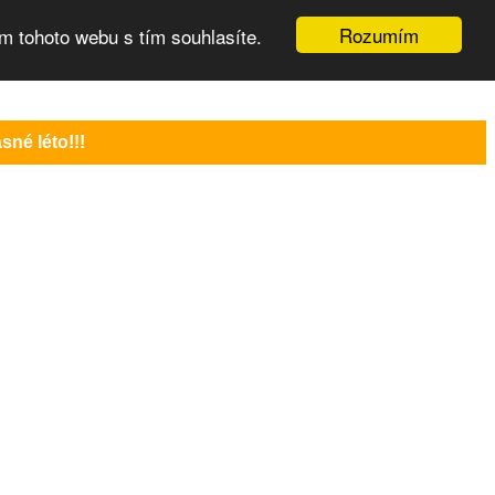
Rozumím
m tohoto webu s tím souhlasíte.
né léto!!!