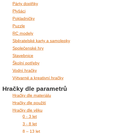
Párty doplňky
Plyšáci
Pokladničky
Puzzle
RC modely
Sběratelské karty a samolepky
Společenské hry
Stavebnice
Školní potřeby
Vodní hračky
Výtvarné a kreativní hračky
Hračky dle parametrů
Hračky dle materiálu
Hračky dle použití
Hračky dle věku
0 - 3 let
3 - 8 let
8 – 13 let