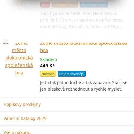
Akce
Poslední šance
Nejprodávanější
Tato figurka ze série Titan Hero vysoká
přibližně 30 cm je inspirovaná předlohou
dané postavy. Rozměr balení cca 30,5 x …
Země město elektronická společenská
hra
Skladem
449 Kč
Novinka
Nejprodávanější
Je to tak jednoduché a tak zabavné. Stačí se
jen bleskově rozhodnout a rychle myslet.
Hopíkovy prodejny
Vánoční Katalog 2025
Vše o nákupu