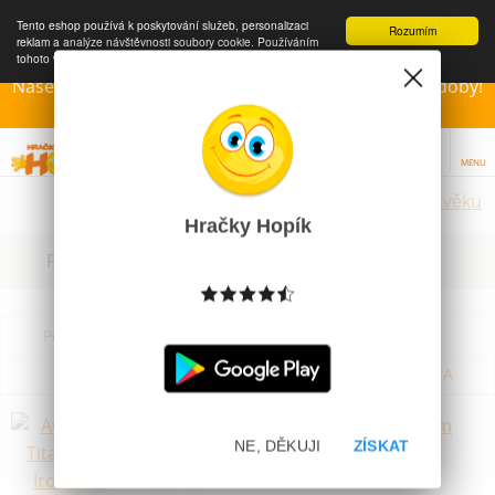
Tento eshop používá k poskytování služeb, personalizaci
Rozumím
reklam a analýze návštěvnosti soubory cookie. Používáním
tohoto webu s tím souhlasíte.
Více informací
Naše Prodejny – Otevřeny dle otvírací prázdninové doby!
Přejeme krásné léto!!!
MENU
Hračky dle věku
Hračky Hopík
Filtrovat dle dostupnosti, ceny, výrobce
Podle názvu od A do Z
Od nejdražšího
Od nejlevnějšího
Podle názvu od Z do A
Avengers Titan Hero Iron Man 30cm
NE, DĚKUJI
ZÍSKAT
Skladem
399 Kč