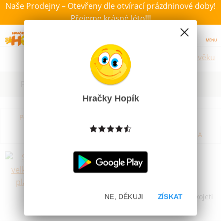
Naše Prodejny – Otevřeny dle otvírací prázdninové doby!
Přejeme krásné léto!!!
MENU
Hračky dle věku
Filtrovat dle dostupnosti, ceny, výrobce
Hračky Hopík
Podle názvu od A do Z
Od nejdražšího
Od nejlevnějšího
Podle názvu od Z do A
Smeták velký 60cm plastový
Skladem
139 Kč
Smeták velký, plastová rukojeť, délka rukojeti
NE, DĚKUJI
ZÍSKAT
60 cm. Vhodné pro děti od 3 let.