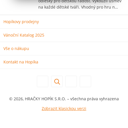
odlesky pro dětskou radost. Vykouzlí úsměv
na každé dětské tváři. Vhodný pro hru n…
Hopíkovy prodejny
Vánoční Katalog 2025
Vše o nákupu
Kontakt na Hopíka
© 2026, HRAČKY HOPÍK S.R.O. – všechna práva vyhrazena
Zobrazit klasickou verzi