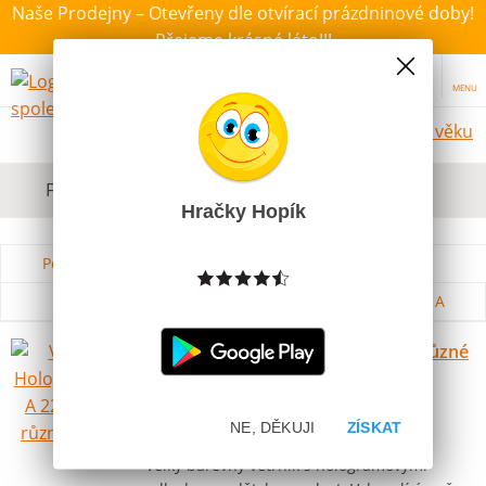
Naše Prodejny – Otevřeny dle otvírací prázdninové doby!
Přejeme krásné léto!!!
MENU
Hračky dle věku
Filtrovat dle dostupnosti, ceny, výrobce
Hračky Hopík
Podle názvu od A do Z
Od nejdražšího
Od nejlevnějšího
Podle názvu od Z do A
Větrník Hologramový A 22x42cm různé
barvy
Skladem
NE, DĚKUJI
ZÍSKAT
49 Kč
Velký barevný větrník s hologramovými