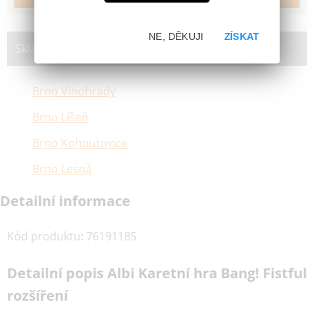
NE, DĚKUJI
ZÍSKAT
Skladem na prodejně:
Brno Vinohrady
Brno Líšeň
Brno Kohoutovice
Brno Lesná
Detailní informace
Kód produktu
:
76191185
Detailní popis Albi Karetní hra Bang! Fistful
rozšíření