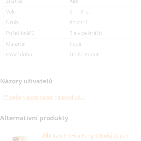
Značka
Albi
Věk
8 – 13 let
Druh
Karetní
Počet hráčů
2 a více hráčů
Materiál
Papír
Hrací doba
Do 60 minut
Názory uživatelů
Přidejte vlastní názor na produkt »
Alternativní produkty
Albi Karetní Hra Bang! Divoký Západ