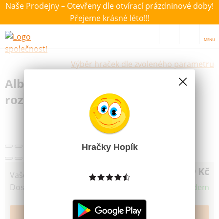
Naše Prodejny – Otevřeny dle otvírací prázdninové doby!
Přejeme krásné léto!!!
MENU
Výběr hraček dle zvoleného parametru
Albi Karetní hra Bang! Fistful
rozšíření
Další obrázky
Hračky Hopík
149 Kč
Vaše cena
Dostupnost
Skladem