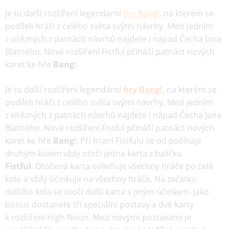
Je tu další rozšíření legendární
hry Bang!
, na kterém se
podíleli hráči z celého světa svými návrhy. Mezi jedním
z vítězných z patnácti návrhů najdete i nápad Čecha Jana
Blatného. Nové rozšíření Fistful přináší patnáct nových
karet ke hře
Bang
!.
Je tu další rozšíření legendární
hry Bang!
, na kterém se
podíleli hráči z celého světa svými návrhy. Mezi jedním
z vítězných z patnácti návrhů najdete i nápad Čecha Jana
Blatného. Nové rozšíření Fistful přináší patnáct nových
karet ke hře
Bang
!. Při hraní Fistfulu se od počínaje
druhým kolem vždy otočí jedna karta z balíčku
Fistful
. Otočená karta ovlivňuje všechny hráče po celé
kolo a vždy účinkuje na všechny hráče. Na začátku
dalšího kola se otočí další karta s jiným účinkem. Jako
bonus dostanete tři speciální postavy a dvě karty
k rozšíření High Noon. Mezi novými postavami je