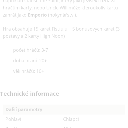
například Clause the Saint, který jako Ježíšek rozdává
hráčům karty, nebo Uncle Will může kteroukoliv kartu
zahrát jako
Emporio
(hokynářství).
Hra obsahuje 15 karet Fistfulu + 5 bonusových karet (3
postavy a 2 karty High Noon)
počet hráčů: 3-7
doba hraní: 20+
věk hráčů: 10+
Technické informace
Další parametry
Pohlaví
Chlapci