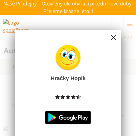
Naše Prodejny – Otevřeny dle otvírací prázdninové doby!
Přejeme krásné léto!!!
MENU
Úvod
Autíčka a dopravní prostředky
Filtrovat dle dostupnosti, ceny, výrobce
Hračky Hopík
Podle názvu od A do Z
Od nejdražšího
Od nejlevnějšího
Podle názvu od Z do A
Letadlo házecí skládací pták různé