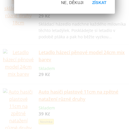
druhy 18cm
NE, DĚKUJI
ZÍSKAT
Skladem
29 Kč
Skládací házedlo nadchne každého milovníka
těchto letadýlek. Poskládejte si letadlo v
podobě ptáka a pak ho běžte vyzkou…
Letadlo házecí pěnové model 24cm mix
barev
Skladem
29 Kč
Auto hasiči plastové 11cm na zpětné
natažení různé druhy
Skladem
39 Kč
Novinka