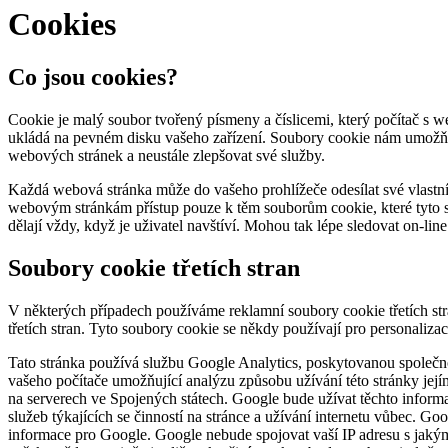
Cookies
Co jsou cookies?
Cookie je malý soubor tvořený písmeny a číslicemi, který počítač s w
ukládá na pevném disku vašeho zařízení. Soubory cookie nám umožňují
webových stránek a neustále zlepšovat své služby.
Každá webová stránka může do vašeho prohlížeče odesílat své vlastn
webovým stránkám přístup pouze k těm souborům cookie, které tyto 
dělají vždy, když je uživatel navštíví. Mohou tak lépe sledovat on-lin
Soubory cookie třetích stran
V některých případech používáme reklamní soubory cookie třetích str
třetích stran. Tyto soubory cookie se někdy používají pro personalizac
Tato stránka používá službu Google Analytics, poskytovanou společno
vašeho počítače umožňující analýzu způsobu užívání této stránky její
na serverech ve Spojených státech. Google bude užívat těchto informac
služeb týkajících se činností na stránce a užívání internetu vůbec. 
informace pro Google. Google nebude spojovat vaší IP adresu s jakým