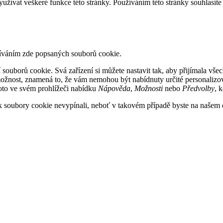
 využívat veškeré funkce této stránky. Používáním této stránky souhlasí
žíváním zde popsaných souborů cookie.
uborů cookie. Svá zařízení si můžete nastavit tak, aby přijímala vše
ožnost, znamená to, že vám nemohou být nabídnuty určité personalizov
roto ve svém prohlížeči nabídku
Nápověda
,
Možnosti
nebo
Předvolby
, 
 soubory cookie nevypínali, neboť v takovém případě byste na našem 