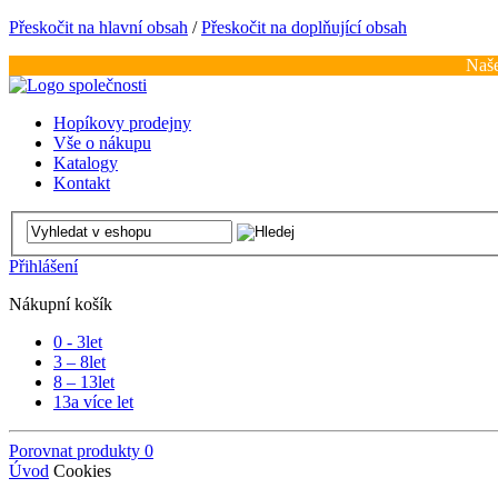
Přeskočit na hlavní obsah
/
Přeskočit na doplňující obsah
Naše
Hopíkovy prodejny
Vše o nákupu
Katalogy
Kontakt
Přihlášení
Nákupní košík
0 - 3
let
3 – 8
let
8 – 13
let
13
a více let
Porovnat produkty
0
Úvod
Cookies