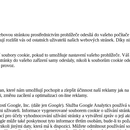
ebovou stránkou prostřednictvím prohlížeče odesílá do vašeho počítače
 rozlišit vás od ostatních uživatelů našich webových stránek. Díky n
í soubory cookie, pokud to umožňuje nastavení vašeho prohlížeče. Vá
stránky do vašeho zařízení samy odeslaly, nikoli k souborům cookie 
e provoz.
an, které nám umožňují pochopit a zlepšit účinnost naší reklamy jak n
i, změnu zacílení a optimalizaci on-line reklamy.
stí Google, Inc. (dále jen
Google
). Služba Google Analytics používá
mi uživateli. Informace vygenerované souborem cookie o užívání stránk
í pro účely vyhodnocování užívání stránky a vytváření zpráv o její akti
Google může také poskytnout tyto informace třetím osobám, bude-li to p
ikoli jinými daty, která má k dispozici. Můžete odmítnout používání s