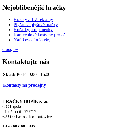
Nejoblíbenější hračky
Hračky z TV reklamy
Plyšáci a plyšové hračky
Kočárky pro panenky
Karnevalové kostýmy pro děti
Nafukovací rukávky
Google+
Kontaktujte nás
Sklad:
Po-Pá
9:00 - 16:00
Kontakty na prodejny
HRAČKY HOPÍK s.r.o.
OC Lipsko
Libušina tř. 577/17
623 00 Brno - Kohoutovice
+420
602 685 842