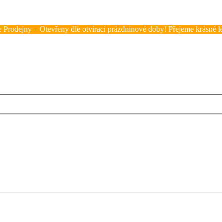
 Prodejny – Otevřeny dle otvírací prázdninové doby! Přejeme krásné lé