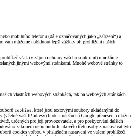
 nebo mobilního telefonu (dále označovaných jako „zařízení“) a
im vám můžeme nabídnout lepší zážitky při prohlížení našich
š prohlížeč však (v zájmu ochrany vašeho soukromí) umožňuje
odeslaných jinými webovými stránkami. Mnohé webové stránky to
a našich vlastních webových stránkách, tak na webových stránkách
 souborů
, které jsou textovými soubory ukládanými do
cookies
y (včetně vaší IP adresy) bude společností Google přenesen a uložen
vitě, určených pro její provozovatele, a pro poskytování dalších
ožadováno zákonem nebo budu-li takovéto třetí osoby zpracovávat tyto
ouborů cookies volbou v příslušném nastavení ve vašem prohlížeči,