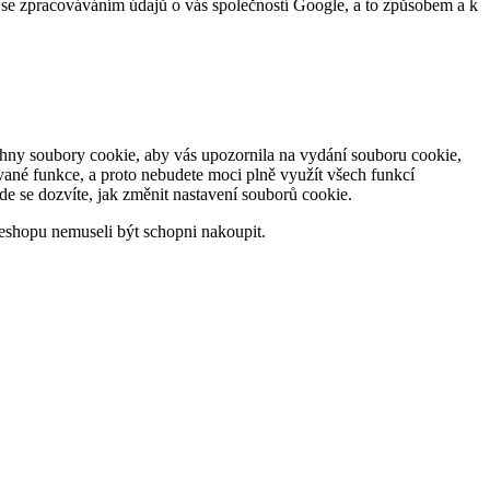
te se zpracováváním údajů o vás společností Google, a to způsobem a k
chny soubory cookie, aby vás upozornila na vydání souboru cookie,
ané funkce, a proto nebudete moci plně využít všech funkcí
kde se dozvíte, jak změnit nastavení souborů cookie.
eshopu nemuseli být schopni nakoupit.