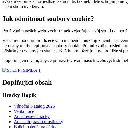
avšak uvědomte si, že jestliže tak učiníte, tak nebudete schopni plně
účelu shora uvedeným.
Jak odmítnout soubory cookie?
Používáním našich webových stránek vyjadřujete svůj souhlas s pou
Všechny moderní prohlížeče vám nicméně umožňují změnit nastavení so
nebo aby nikdy nepřijímala soubory cookie. Pokud zvolíte poslední m
příslušných webových stránek. Každý prohlížeč je jiný, projděte si p
Doporučujeme vám, abyste při navštěvování našich webových stránek
Doplňující obsah
Hračky Hopík
Vánoční Katalog 2025
Velikonoce
Antistresové hračky
Auta a dopravní prostředky
Balící materiál na dárky