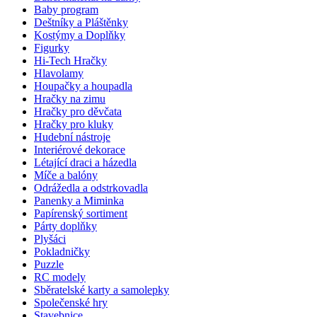
Baby program
Deštníky a Pláštěnky
Kostýmy a Doplňky
Figurky
Hi-Tech Hračky
Hlavolamy
Houpačky a houpadla
Hračky na zimu
Hračky pro děvčata
Hračky pro kluky
Hudební nástroje
Interiérové dekorace
Létající draci a házedla
Míče a balóny
Odrážedla a odstrkovadla
Panenky a Miminka
Papírenský sortiment
Párty doplňky
Plyšáci
Pokladničky
Puzzle
RC modely
Sběratelské karty a samolepky
Společenské hry
Stavebnice