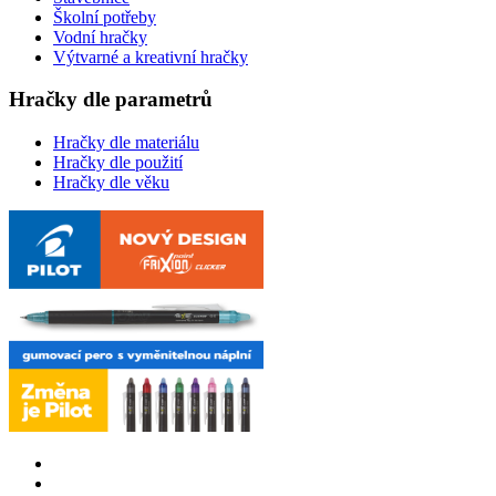
Školní potřeby
Vodní hračky
Výtvarné a kreativní hračky
Hračky dle parametrů
Hračky dle materiálu
Hračky dle použití
Hračky dle věku