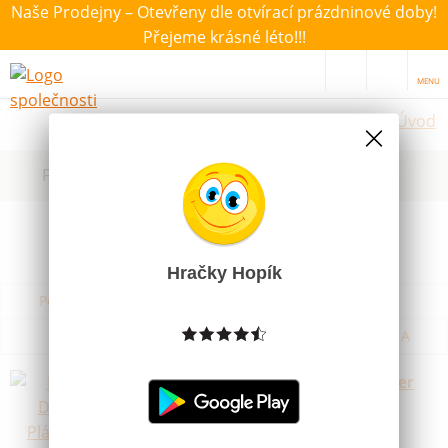
Naše Prodejny – Otevřeny dle otvírací prázdninové doby!
Přejeme krásné léto!!!
MENU
Úvod
Filtrovat dle dostupnosti, ceny, výrobce
Hračky Hopík
Podle názvu od A do Z
Od nejdražšího
Od nejlevnějšího
Podle názvu od Z do A
Pidilidi Dětská Pláštěnka Salamander
růžová 12let 152cm
Skladem