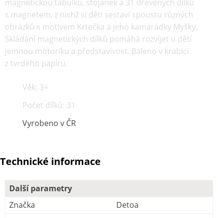
magnetickou tabulku, stojánek a 31 dřevěných dílků
s magnetem, z nichž si děti sestaví spoustu různých
obrázků s motivem Krtečka a jeho kamarádky Myšky.
Skládání magnetických dílků pomáhá rozvíjet u dětí
jemnou motoriku a představivost. Baleno v krabici
z tvrdého papíru.
Věk: 3+
Počet dílků: 31
Vyrobeno v ČR
Technické informace
Další parametry
Značka
Detoa