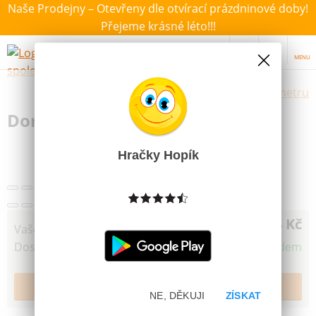
Naše Prodejny – Otevřeny dle otvírací prázdninové doby!
Přejeme krásné léto!!!
MENU
Výběr hraček dle zvoleného parametru
Dortová svíčka MFP č. 1 duhová
Hračky Hopík
24 Kč
Vaše cena
Dostupnost
Skladem
NE, DĚKUJI
ZÍSKAT