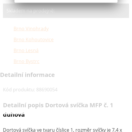
Skladem na prodejně:
Brno Vinohrady
Brno Kohoutovice
Brno Lesná
Brno Bystrc
Detailní informace
Kód produktu
:
88690054
Detailní popis Dortová svíčka MFP č. 1
duhová
Dortová svíčka ve tvaru číslice 1, rozměr svíčky je 7,4 x