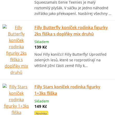
Squeezamals Eenie Teenies je malý
roztomilý plyšák. V sáčku je jedno náhodné
zvířátko jako překvapení. Nasbírej všechny …
Filly Butterfly koníček rodinka figurky
2ks fliška s doplňky mix druhů
Skladem
139 Kč
Noví Filly koníčci! Filly Butterfly! Uprostřed
zelených lesů, které se rozprostírají na
většině jižní části země Filly k…
Filly Stars koníček rodinka figurky
1+3ks fliška
Skladem
149 Kč
Novinka