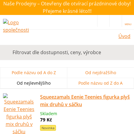
Naše Prodejny – Otevřeny dle otvírací prázdninové doby!
Přejeme krásné léto!!!
MENU
Úvod
Filtrovat dle dostupnosti, ceny, výrobce
Podle názvu od A do Z
Od nejdražšího
Od nejlevnějšího
Podle názvu od Z do A
Squeezamals Eenie Teenies figurka plyš
mix druhů v sáčku
Skladem
79 Kč
Novinka