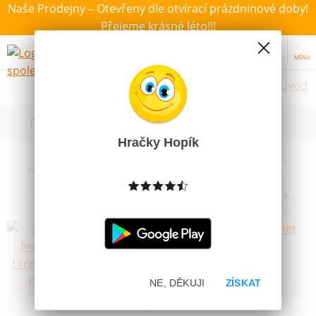
Naše Prodejny – Otevřeny dle otvírací prázdninové doby!
Přejeme krásné léto!!!
MENU
Úvod
Filtrovat dle dostupnosti, ceny, výrobce
Hračky Hopík
Podle názvu od A do Z
Od nejdražšího
Od nejlevnějšího
Podle názvu od Z do A
Zvířáka hmyz 5ks 11cm Animal Planet
Skladem
59 Kč
NE, DĚKUJI
ZÍSKAT
Novinka
Zvířátka hmyz 5ks o velikosti cca 11cm a