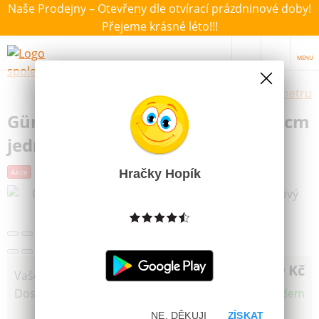
Naše Prodejny – Otevřeny dle otvírací prázdninové doby!
Přejeme krásné léto!!!
MENU
Výběr hraček dle zvoleného parametru
Günther Létající drak Tygr 70x74cm
jednošňůrový Ripstop-Polyester
Hračky Hopík
Akce
Novinka
Další obrázky
349 Kč
Vaše cena
Dostupnost
Skladem
NE, DĚKUJI
ZÍSKAT