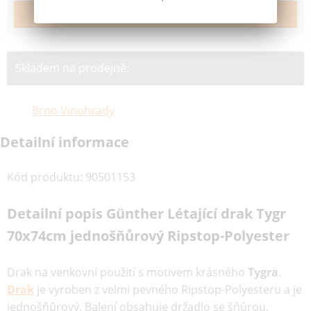
Skladem na prodejně:
Brno Vinohrady
Detailní informace
Kód produktu
:
90501153
Detailní popis Günther Létající drak Tygr
70x74cm jednošňůrový Ripstop-Polyester
Drak na venkovní použití s motivem krásného
Tygra
.
Drak
je vyroben z velmi pevného Ripstop-Polyesteru a je
jednošňůrový. Balení obsahuje držadlo se šňůrou,