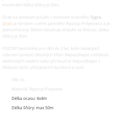
maximální délka šňůry je 50m.
Drak na venkovní použití s motivem krásného
Tygra
.
Drak
je vyroben z velmi pevného Ripstop-Polyesteru a je
jednošňůrový. Balení obsahuje držadlo se šňůrou, délka
šňůry je 50m.
POZOR! Nevhodné pro děti do 3 let, kvůli nebezpečí
uškrcení pomocí dlouhých šňůr! Nepoužívejte v blízkosti
elektrických vedení nebo při bouřce! Nepoužívejte v
blízkosti letišť, přistávacích koridorů a cest!
Věk: 6+
Materiál: Ripstop-Polyester
Délka ocasu: 4x4m
Délka šňůry: max 50m