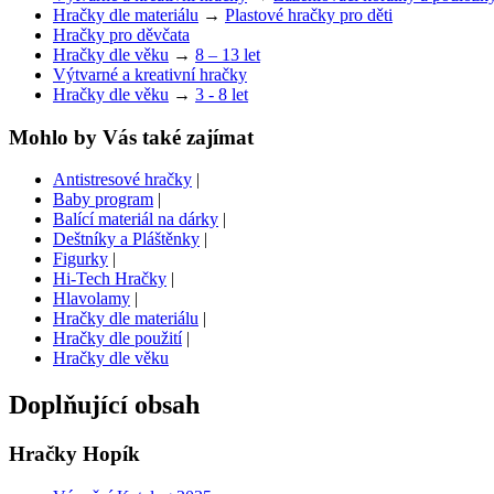
Hračky dle materiálu
→
Plastové hračky pro děti
Hračky pro děvčata
Hračky dle věku
→
8 – 13 let
Výtvarné a kreativní hračky
Hračky dle věku
→
3 - 8 let
Mohlo by Vás také zajímat
Antistresové hračky
|
Baby program
|
Balící materiál na dárky
|
Deštníky a Pláštěnky
|
Figurky
|
Hi-Tech Hračky
|
Hlavolamy
|
Hračky dle materiálu
|
Hračky dle použití
|
Hračky dle věku
Doplňující obsah
Hračky Hopík