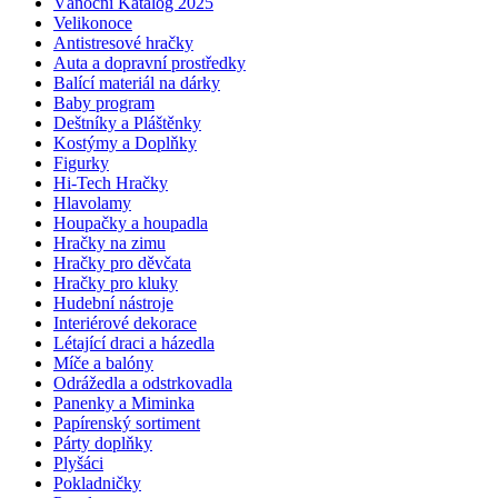
Vánoční Katalog 2025
Velikonoce
Antistresové hračky
Auta a dopravní prostředky
Balící materiál na dárky
Baby program
Deštníky a Pláštěnky
Kostýmy a Doplňky
Figurky
Hi-Tech Hračky
Hlavolamy
Houpačky a houpadla
Hračky na zimu
Hračky pro děvčata
Hračky pro kluky
Hudební nástroje
Interiérové dekorace
Létající draci a házedla
Míče a balóny
Odrážedla a odstrkovadla
Panenky a Miminka
Papírenský sortiment
Párty doplňky
Plyšáci
Pokladničky