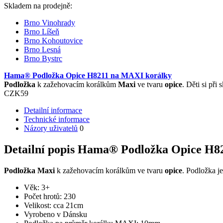
Skladem na prodejně:
Brno Vinohrady
Brno Líšeň
Brno Kohoutovice
Brno Lesná
Brno Bystrc
Hama® Podložka Opice H8211 na MAXI korálky
Podložka
k zažehovacím korálkům
Maxi
ve tvaru
opice
. Děti si při
CZK
59
Detailní informace
Technické informace
Názory uživatelů
0
Detailní popis Hama® Podložka Opice H8
Podložka Maxi
k zažehovacím korálkům ve tvaru
opice
. Podložka j
Věk: 3+
Počet hrotů: 230
Velikost: cca 21cm
Vyrobeno v Dánsku