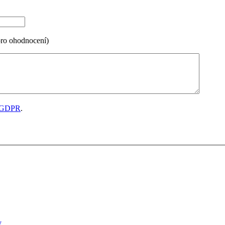
pro ohodnocení)
GDPR
.
y