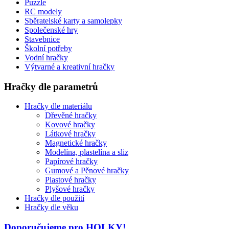
Puzzle
RC modely
Sběratelské karty a samolepky
Společenské hry
Stavebnice
Školní potřeby
Vodní hračky
Výtvarné a kreativní hračky
Hračky dle parametrů
Hračky dle materiálu
Dřevěné hračky
Kovové hračky
Látkové hračky
Magnetické hračky
Modelína, plastelína a sliz
Papírové hračky
Gumové a Pěnové hračky
Plastové hračky
Plyšové hračky
Hračky dle použití
Hračky dle věku
Doporučujeme pro HOLKY!