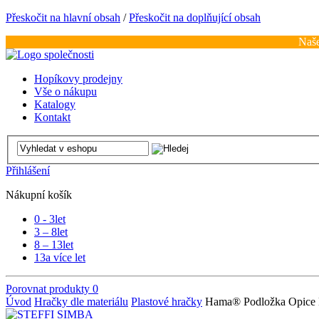
Přeskočit na hlavní obsah
/
Přeskočit na doplňující obsah
Naše
Hopíkovy prodejny
Vše o nákupu
Katalogy
Kontakt
Přihlášení
Nákupní košík
0 - 3
let
3 – 8
let
8 – 13
let
13
a více let
Porovnat produkty
0
Úvod
Hračky dle materiálu
Plastové hračky
Hama® Podložka Opice 