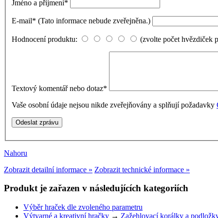
Jméno a příjmení
*
E-mail
*
(Tato informace nebude zveřejněna.)
Hodnocení produktu:
(zvolte počet hvězdiček 
Textový komentář nebo dotaz
*
Vaše osobní údaje nejsou nikde zveřejňovány a splňují požadavky
Nahoru
Zobrazit detailní informace »
Zobrazit technické informace »
Produkt je zařazen v následujících kategoriích
Výběr hraček dle zvoleného parametru
Výtvarné a kreativní hračky
→
Zažehlovací korálky a podložk