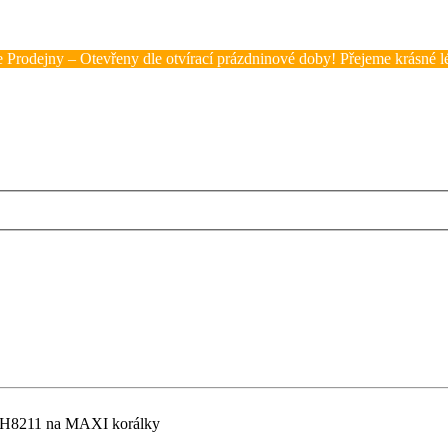
 Prodejny – Otevřeny dle otvírací prázdninové doby! Přejeme krásné lé
H8211 na MAXI korálky