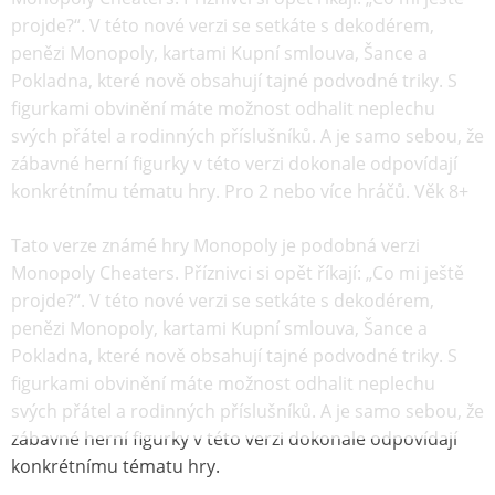
projde?“. V této nové verzi se setkáte s dekodérem,
penězi Monopoly, kartami Kupní smlouva, Šance a
Pokladna, které nově obsahují tajné podvodné triky. S
figurkami obvinění máte možnost odhalit neplechu
svých přátel a rodinných příslušníků. A je samo sebou, že
zábavné herní figurky v této verzi dokonale odpovídají
konkrétnímu tématu hry. Pro 2 nebo více hráčů. Věk 8+
Tato verze známé hry Monopoly je podobná verzi
Monopoly Cheaters. Příznivci si opět říkají: „Co mi ještě
projde?“. V této nové verzi se setkáte s dekodérem,
penězi Monopoly, kartami Kupní smlouva, Šance a
Pokladna, které nově obsahují tajné podvodné triky. S
figurkami obvinění máte možnost odhalit neplechu
svých přátel a rodinných příslušníků. A je samo sebou, že
zábavné herní figurky v této verzi dokonale odpovídají
konkrétnímu tématu hry.