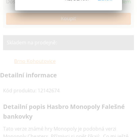
Dostupnost
Skladem
Skladem na prodejně:
Brno Kohoutovice
Detailní informace
Kód produktu
:
12142674
Detailní popis Hasbro Monopoly Falešné
bankovky
Tato verze známé hry Monopoly je podobná verzi
Monopoly Cheaters. Příznivci si opět říkají: „Co mi ještě