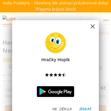
Naše Prodejny – Otevřeny dle otvírací prázdninové doby!
Přejeme krásné léto!!!
MENU
Výběr hraček dle zvoleného parametru
Hasbro Play-Doh 4 Kelímky
Neonové barvy 448g
Hračky Hopík
Novinka
159 Kč
Vaše cena
Dostupnost
Skladem
NE, DĚKUJI
ZÍSKAT