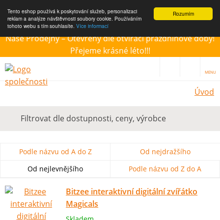
Tento eshop používá k poskytování služeb, personalizaci
Rozumím
reklam a analýze návštěvnosti soubory cookie. Používáním
tohoto webu s tím souhlasíte.
Více informací
Naše Prodejny – Otevřeny dle otvírací prázdninové doby!
Přejeme krásné léto!!!
MENU
Úvod
Filtrovat dle dostupnosti, ceny, výrobce
Podle názvu od A do Z
Od nejdražšího
Od nejlevnějšího
Podle názvu od Z do A
Bitzee interaktivní digitální zvířátko
Magicals
Skladem