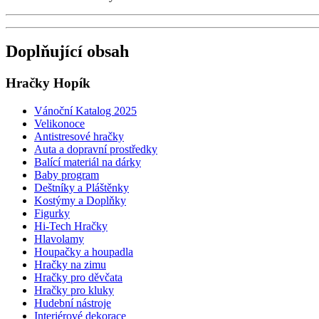
Doplňující obsah
Hračky Hopík
Vánoční Katalog 2025
Velikonoce
Antistresové hračky
Auta a dopravní prostředky
Balící materiál na dárky
Baby program
Deštníky a Pláštěnky
Kostýmy a Doplňky
Figurky
Hi-Tech Hračky
Hlavolamy
Houpačky a houpadla
Hračky na zimu
Hračky pro děvčata
Hračky pro kluky
Hudební nástroje
Interiérové dekorace