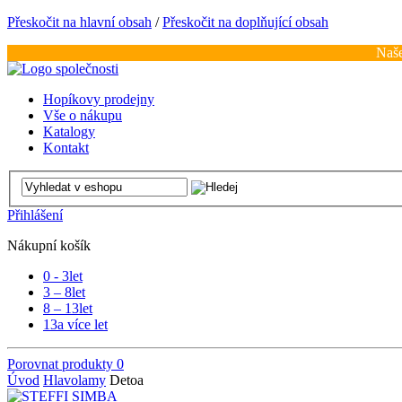
Přeskočit na hlavní obsah
/
Přeskočit na doplňující obsah
Naše
Hopíkovy prodejny
Vše o nákupu
Katalogy
Kontakt
Přihlášení
Nákupní košík
0 - 3
let
3 – 8
let
8 – 13
let
13
a více let
Porovnat produkty
0
Úvod
Hlavolamy
Detoa