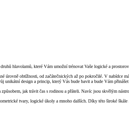
 druhů hlavolamů, které Vám umožní trénovat Vaše logické a prostorové 
zné úrovně obtížnosti, od začátečnických až po pokročilé. V nabídce 
 unikátní design a princip, který Vás bude bavit a bude Vám přinášet
sobem, jak trávit čas s rodinou a přáteli. Navíc jsou skvělým nástroje
metrické tvary, logické úkoly a mnoho dalších. Díky této široké škále 