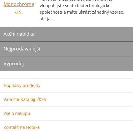
vloupali jste se do biotechnologické
společnosti a máte ukrást záhadný vzorec,
ale ja…
Akční nabídka
Nejprodávanější
Výprodej
Hopíkovy prodejny
Vánoční Katalog 2025
Vše o nákupu
Kontakt na Hopíka