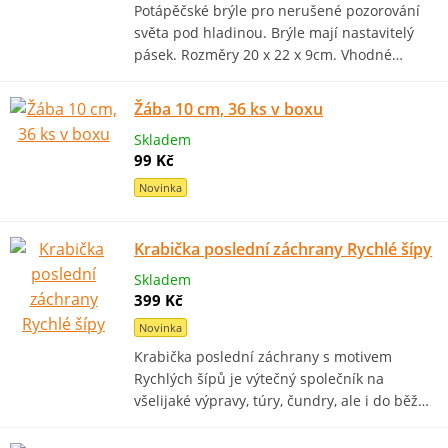
Potápěčské brýle pro nerušené pozorování
světa pod hladinou. Brýle mají nastavitelý
pásek. Rozměry 20 x 22 x 9cm. Vhodné…
Žába 10 cm, 36 ks v boxu
Skladem
99 Kč
Novinka
Krabička poslední záchrany Rychlé šípy
Skladem
399 Kč
Novinka
Krabička poslední záchrany s motivem
Rychlých šípů je výtečný společník na
všelijaké výpravy, túry, čundry, ale i do běž…