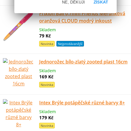
NE, DĚKUJI
ZÍSKAT
Frixion Ball 0,7mm Friends Meruňková
oranžová CLOUD modrý inkoust
Skladem
79 Kč
Novinka
Nejprodávanější
Jednorožec bílo-zlatý zooted plast 16cm
Skladem
169 Kč
Novinka
Intex Brýle potápěčské různé barvy 8+
Skladem
179 Kč
Novinka