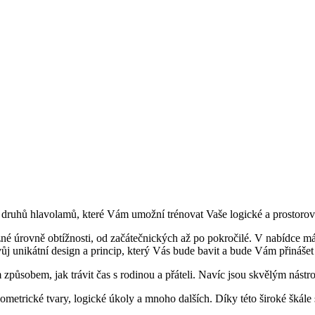
 druhů hlavolamů, které Vám umožní trénovat Vaše logické a prostorové 
zné úrovně obtížnosti, od začátečnických až po pokročilé. V nabídce 
 unikátní design a princip, který Vás bude bavit a bude Vám přinášet
sobem, jak trávit čas s rodinou a přáteli. Navíc jsou skvělým nástroje
metrické tvary, logické úkoly a mnoho dalších. Díky této široké škále 