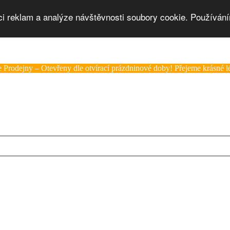
ci reklam a analýze návštěvnosti soubory cookie. Používání
 Prodejny – Otevřeny dle otvírací prázdninové doby! Přejeme krásné lé