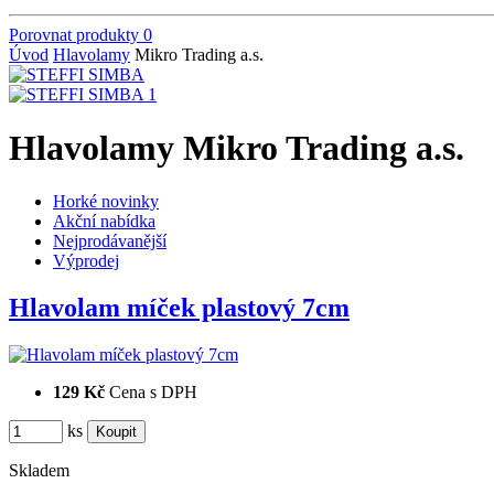
Porovnat produkty
0
Úvod
Hlavolamy
Mikro Trading a.s.
Hlavolamy Mikro Trading a.s.
Horké novinky
Akční nabídka
Nejprodávanější
Výprodej
Hlavolam míček plastový 7cm
129 Kč
Cena s DPH
ks
Skladem