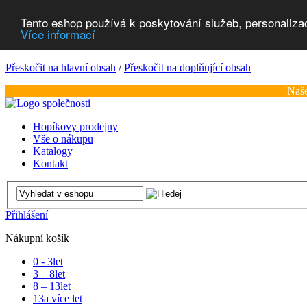
Tento eshop používá k poskytování služeb, personaliza
Více informací
Přeskočit na hlavní obsah
/
Přeskočit na doplňující obsah
Naše
Hopíkovy prodejny
Vše o nákupu
Katalogy
Kontakt
Přihlášení
Nákupní košík
0 - 3
let
3 – 8
let
8 – 13
let
13
a více let