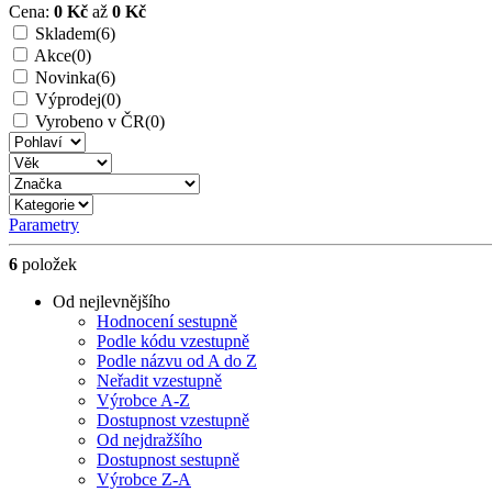
Cena:
0 Kč
až
0 Kč
Skladem
(6)
Akce
(0)
Novinka
(6)
Výprodej
(0)
Vyrobeno v ČR
(0)
Parametry
6
položek
Od nejlevnějšího
Hodnocení sestupně
Podle kódu vzestupně
Podle názvu od A do Z
Neřadit vzestupně
Výrobce A-Z
Dostupnost vzestupně
Od nejdražšího
Dostupnost sestupně
Výrobce Z-A