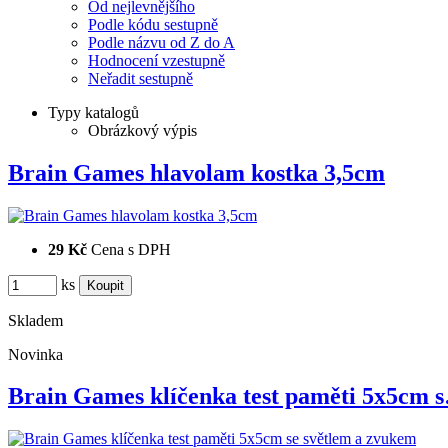
Od nejlevnějšího
Podle kódu sestupně
Podle názvu od Z do A
Hodnocení vzestupně
Neřadit sestupně
Typy katalogů
Obrázkový výpis
Brain Games hlavolam kostka 3,5cm
29 Kč
Cena s DPH
ks
Skladem
Novinka
Brain Games klíčenka test paměti 5x5cm 