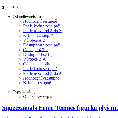
5
položek
Od nejlevnějšího
Hodnocení sestupně
Podle kódu vzestupně
Podle názvu od A do Z
Neřadit vzestupně
Výrobce A-Z
Dostupnost vzestupně
Od nejdražšího
Dostupnost sestupně
Výrobce Z-A
Od nejlevnějšího
Podle kódu sestupně
Podle názvu od Z do A
Hodnocení vzestupně
Neřadit sestupně
Typy katalogů
Obrázkový výpis
Squeezamals Eenie Teenies figurka plyš 