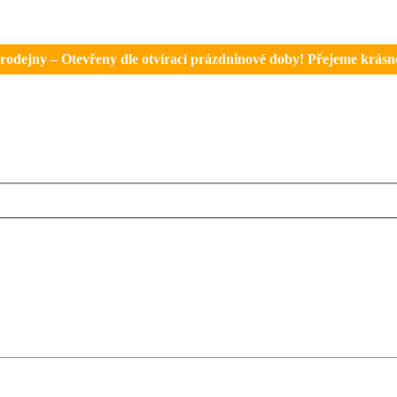
rodejny – Otevřeny dle otvírací prázdninové doby! Přejeme krásné 