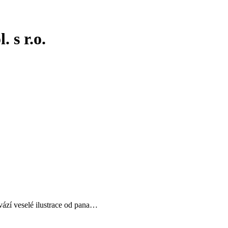
 s r.o.
vází veselé ilustrace od pana…