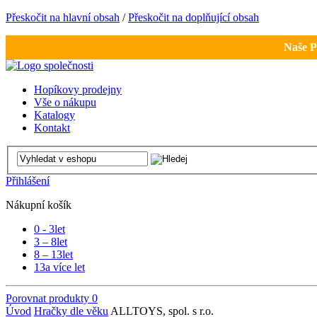
Přeskočit na hlavní obsah
/
Přeskočit na doplňující obsah
Naše P
Hopíkovy prodejny
Vše o nákupu
Katalogy
Kontakt
Přihlášení
Nákupní košík
0 - 3
let
3 – 8
let
8 – 13
let
13
a více let
Porovnat produkty
0
Úvod
Hračky dle věku
ALLTOYS, spol. s r.o.