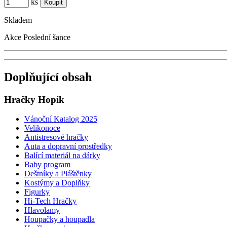
ks
Skladem
Akce
Poslední šance
Doplňující obsah
Hračky Hopík
Vánoční Katalog 2025
Velikonoce
Antistresové hračky
Auta a dopravní prostředky
Balící materiál na dárky
Baby program
Deštníky a Pláštěnky
Kostýmy a Doplňky
Figurky
Hi-Tech Hračky
Hlavolamy
Houpačky a houpadla